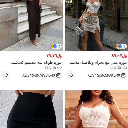
2
2
﷼٨٩٫٠٧
﷼٧٩٫٧٦
تنورة ميني بيج بحزام وتفاصيل مشبك
تنورة طويلة بنية بتصميم كشكشة
Luvita Co
Luvita Co
خشبية التفاصيل
XS/34,S/36,M/38,L/40
XS/34,S/36,M/38,L/40