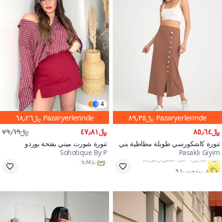
4
Pazaryerlerinde
﷼٨٩٫٣٥
Pazaryerlerinde
﷼٦٨٫٢٦
﷼٨٥٫٦٤
﷼٤٧٫٨١
﷼٧٩٫٦٩
تنورة كاشكورسي طويلة مطاطية بني
تنورة شورت ميني بفتحة بوردو
Sohotique By P
Pasaklı Giyim
فاتح مع تفاصيل أزرار وشق
قسيمة خصم ﷼٩
S,M,L