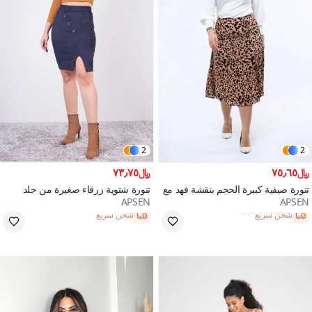
2
2
﷼٧٥٫٦٥
﷼٧٣٫٧٥
تنورة صيفية كبيرة الحجم بنقشة فهد مع
تنورة شتوية زرقاء صغيرة من جلد
APSEN
APSEN
فتحة تفاصيل بلون القهوة بالحليب
سويدي بتفاصيل الأزرار
شحن سريع
شحن سريع