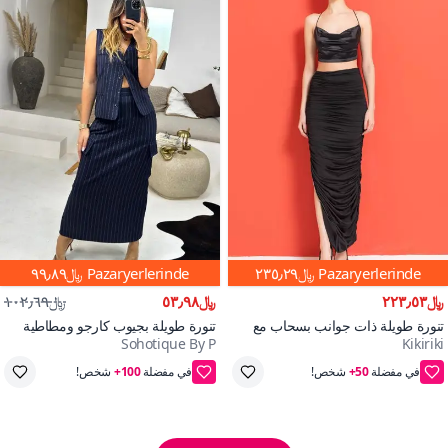
Pazaryerlerinde
﷼٢٣٥٫٢٩
Pazaryerlerinde
﷼٩٩٫٨٩
﷼٢٢٣٫٥٣
﷼٥٣٫٩٨
﷼١٠٢٫٦٩
تنورة طويلة ذات جوانب بسحاب مع
تنورة طويلة بجيوب كارجو ومطاطية
Sohotique By P
Kikiriki
تجاعيد
بخطوط زرقاء داكنة
100+
50+
احفظ ﷼١٢
احفظ ﷼٤٦