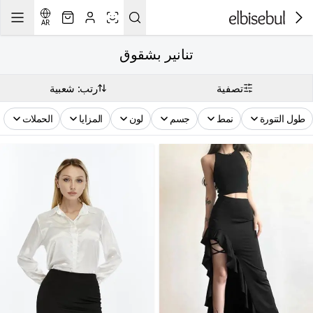
AR
تنانير بشقوق
تصفية
رتب: شعبية
طول التنورة
نمط
جسم
لون
المزايا
الحملات