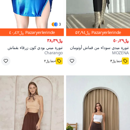
3
Pazaryerlerinde
﷼٥٢٫٩٤
Pazaryerlerinde
﷼٤٠٫٤٢
﷼٥٠٫٢٩
﷼٣٨٫٣٩
تنورة ميدي سوداء من قماش أوتومان
تنورة ميني بودي كون زرقاء بقماش
Charango
MOZENA
بتفاصيل شق وخصر مرتفع
لامع بفتحة ساق واحدة
احفظ ﷼٣
احفظ ﷼٢