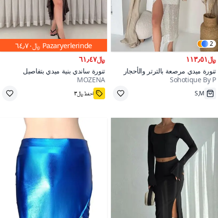
2
Pazaryerlerinde
﷼٦٤٫٧٠
﷼١١٣٫٥١
﷼٦١٫٤٧
تنورة ميدي مرصعة بالترتر والأحجار
تنورة ساندي بنية ميدي بتفاصيل
MOZENA
Sohotique By P
وبشق
كشكش
احفظ ﷼٣
S,M
M