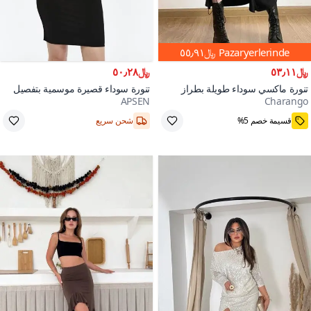
Pazaryerlerinde
﷼٥٥٫٩١
﷼٥٣٫١١
﷼٥٠٫٢٨
تنورة ماكسي سوداء طويلة بطراز
تنورة سوداء قصيرة موسمية بتفصيل
APSEN
Charango
قوطي إثني، مكشكشة ذات تصميم
فتحة
36,38,40,42
4000+
ذيل السمكة وفتحة ساق واحدة
قسيمة خصم 5%
شحن سريع
احفظ ﷼٣