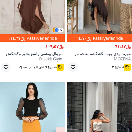
6
Pazaryerlerinde
﷼٦٤٫٧٠
Pazaryerlerinde
﷼١١٤٫٣١
﷼٦١٫٤٧
﷼١٠٩٫٥٧
تنورة ميدي بنية مكشكشة بفتحة من
سروال بوهمي واسع بشق وكشكش
Pasaklı Giyim
MOZENA
قماش ساندي
بحزام مطاطي من أوتانتيك كاهفي
3000+
احفظ ﷼٣
خصم ﷼٦ على المنتج رقم [2]