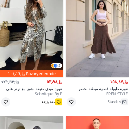
2
Pazaryerlerinde
﷼١٠١٫١٦
﷼١٥٨٫٤٧
﷼٥٣٫٩٨
﷼١٢١٫٦٣
تنورة طويلة قطنية مبطنة بخصر
تنورة ميدي ضيقة بشق مع ترتر على
Sohotique By P
EREN STYLE
مطاطي وغسيل بوهمي بني
شكل نمر
على وشك النفاد
S