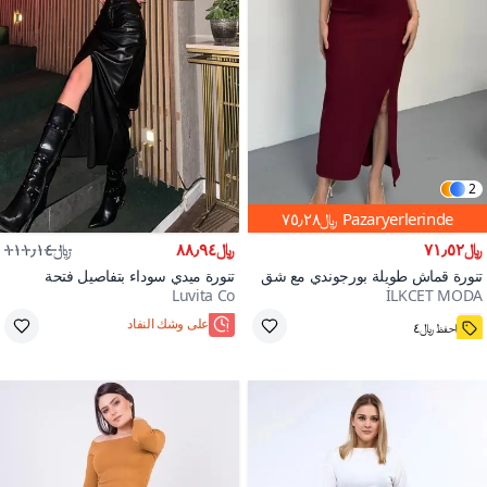
2
Pazaryerlerinde
﷼٧٥٫٢٨
﷼٧١٫٥٢
﷼٨٨٫٩٤
﷼١١١٫١٤
تنورة قماش طويلة بورجوندي مع شق
تنورة ميدي سوداء بتفاصيل فتحة
Luvita Co
İLKCET MODA
60+
احفظ ﷼٤
على وشك النفاد