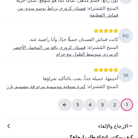
المنتج المُشتراة
:
فستان كروزي برباط بوسو ميدي من
قماش القطيفة
PG
كانت قماش الفستان جميلًا جدًا، وأنا راضية عنه.
المنتج المُشتراة
:
فستان كروزي ياقه من المخمل الأخضر
الزمردي متوسط الطول مع حزام
SK
أحببتها، جميلة جداً، يجب بالتأكيد شراؤها
المنتج المُشتراة
:
كنزة صوفية موسمية مزخرفة بتصميم بارز
5
4
3
2
1
الإرجاع والإلغاء
كيف يمكنني إنشاء طلب إرجاع؟