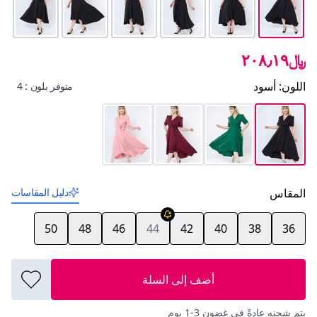
﷼٢٠٨٫١٩
اللون
:
أسود
متوفر بلون : 4
المقاس
دليل المقاسات
50
48
46
44
42
40
38
36
أضف إلى السلة
يتم شحنه عادةً في غضون 3-1 يوم