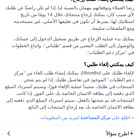
رضا العملاء وتوقعاتهم مهمان بالنسبة لنا. إذا لم تكن راضيًا عن طلبك
لأي سبب كان، يمكنك إرجاع منتجاتك خلال 14 يومًا من تاريخ
استلامك لها، بشرط أن تكون في تغليفها الأصلي، غير مستخدمة،
ومع الملصقات سليمة.
يمكنك بدء عملية الإرجاع عن طريق تسجيل الدخول إلى حسابك،
والوصول إلى الطلب المعني من قسم "طلباتي"، واتباع الخطوات
في "مركز دعم الطلبات".
كيف يمكنني إلغاء طلبي؟
لإلغاء طلبك على ElbiseBul، يمكنك إنشاء طلب إلغاء من "مركز
دعم الطلبات" الموجود في تفاصيل طلبك. إذا لم يتم شحن
المنتجات في طلبك، ستبدأ عملية الإلغاء فورًا، وسيتم استرداد المبلغ
الذي دفعته إلى بطاقة الائتمان الخاصة بك على الفور. إذا كانت
المنتجات قد تم شحنها بالفعل، سيتم استرداد المبلغ الذي دفعته إلى
بطاقة الائتمان الخاصة بك بعد إرجاع المنتجات إلى البائع.
»
اطلع على
مركز المساعدة
لمزيد من المعلومات
اطرح سؤالاً