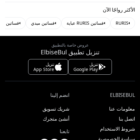
الأكثر رواجًا الآن
RURIS
فساتين RURIS عباية
فساتين ميدي
فساتين غير
عروض خاصة بالتطبيق
تنزيل تطبيق ElbiseBul
تنزيل
تنزيل
App Store
Google Play
ELBISEBUL
انضم إلينا
معلومات عنا
شريك تسويق
اتصل بنا
أنشئ متجرك
شروط الاستخدام
تابعنا
سياسة الخصوصية