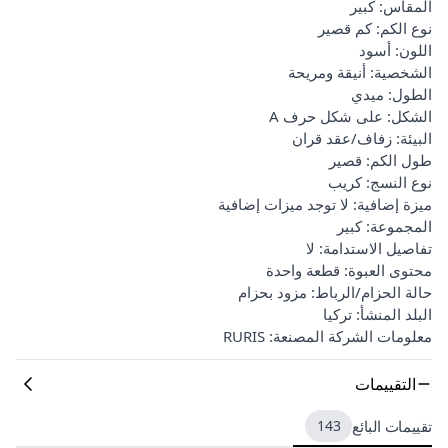
المقاس: كبير
نوع الكم: كم قصير
اللون: أسود
الشخصية: أنيقة ومريحة
الطول: ميدي
الشكل: على شكل حرف A
البيئة: زفاف/عقد قران
طول الكم: قصير
نوع النسج: كريب
ميزة إضافية: لا توجد ميزات إضافية
المجموعة: كبير
تفاصيل الاستدامة: لا
محتوى العبوة: قطعة واحدة
حالة الحزام/الرباط: مزود بحزام
البلد المنشأ: تركيا
معلومات الشركة المصنعة: RURIS
التقييمات
تقييمات البائع
143