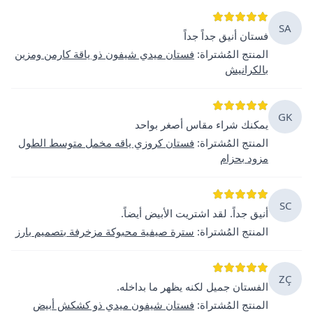
SA
فستان أنيق جداً جداً
المنتج المُشتراة
:
فستان ميدي شيفون ذو ياقة كارمن ومزين
بالكرانيش
GK
يمكنك شراء مقاس أصغر بواحد
المنتج المُشتراة
:
فستان كروزي ياقه مخمل متوسط الطول
مزود بحزام
SC
أنيق جداً. لقد اشتريت الأبيض أيضاً.
المنتج المُشتراة
:
سترة صيفية محبوكة مزخرفة بتصميم بارز
ZÇ
الفستان جميل لكنه يظهر ما بداخله.
المنتج المُشتراة
:
فستان شيفون ميدي ذو كشكش أبيض