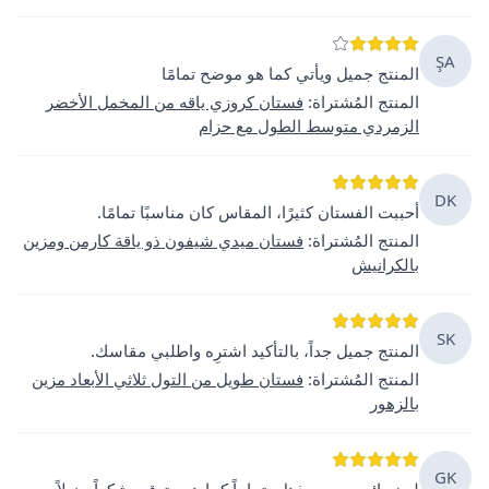
ŞA
المنتج جميل ويأتي كما هو موضح تمامًا
المنتج المُشتراة
:
فستان كروزي ياقه من المخمل الأخضر
الزمردي متوسط الطول مع حزام
DK
أحببت الفستان كثيرًا، المقاس كان مناسبًا تمامًا.
المنتج المُشتراة
:
فستان ميدي شيفون ذو ياقة كارمن ومزين
بالكرانيش
SK
المنتج جميل جداً، بالتأكيد اشترِه واطلبي مقاسك.
المنتج المُشتراة
:
فستان طويل من التول ثلاثي الأبعاد مزين
بالزهور
GK
لون رائع، جسم مذهل، تماماً كما هو متوقع، شكراً جزيلاً