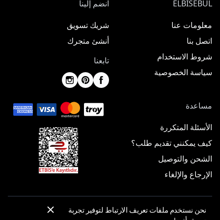
ELBISEBUL
انضم إلينا
معلومات عنا
شريك تسويق
اتصل بنا
أنشئ متجرك
شروط الاستخدام
تابعنا
سياسة الخصوصية
مساعدة
الأسئلة المتكررة
كيف يمكنني تقديم طلب؟
الشحن والتوصيل
الإرجاع والإلغاء
نحن نستخدم ملفات تعريف الارتباط لتوفير تجربة
© 2025 ElbiseBul -
جميع الحقوق محفوظة