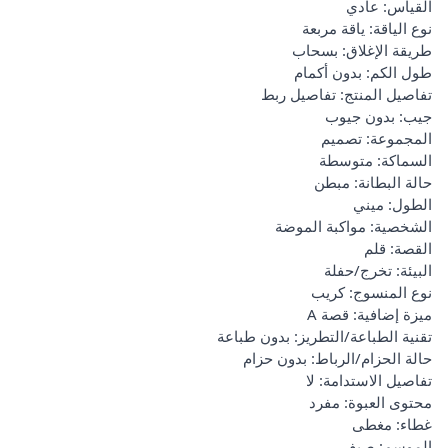
القياس: عادي
نوع الياقة: ياقة مربعة
طريقة الإغلاق: بسحاب
طول الكم: بدون أكمام
تفاصيل المنتج: تفاصيل ربط
جيب: بدون جيوب
المجموعة: تصميم
السماكة: متوسطة
حالة البطانة: مبطن
الطول: ميني
الشخصية: مواكبة الموضة
القصة: قلم
البيئة: تخرج/حفلة
نوع المنسوج: كريب
ميزة إضافية: قصة A
تقنية الطباعة/التطريز: بدون طباعة
حالة الحزام/الرباط: بدون حزام
تفاصيل الاستدامة: لا
محتوى العبوة: مفرد
غطاء: مغطى
الموسم: صيف