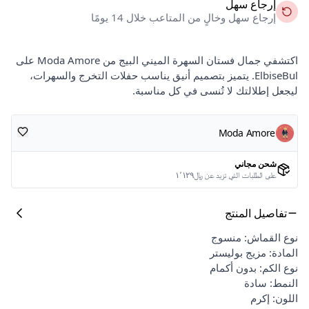
إرجاع سهل
إرجاع سهل وخالٍ من المتاعب خلال 14 يومًا
اكتشفي جمال فستان السهرة الميني البيج من Moda Amore على
ElbiseBul. يتميز بتصميم أنيق يناسب حفلات التخرج والسهرات،
ليجعل إطلالتك لا تُنسى في كل مناسبة.
Moda Amore
شحن مجاني
على الطلبات التي تزيد عن ﷼١٬١٢٩
تفاصيل المنتج
نوع القماش: منسوج
المادة: مزيج بوليستر
نوع الكم: بدون أكمام
النمط: سادة
اللون: إكرم