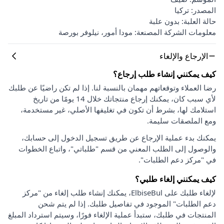
المصدر: تركيا
حالة العلبة: بدون علبة
معلومات الشركة المصنعة: مودا أمور، نيلوفر بورصة
الإرجاع والإلغاء
كيف يمكنني إنشاء طلب إرجاع؟
رضا العملاء وتوقعاتهم مهمان بالنسبة لنا. إذا لم تكن راضيًا عن طلبك
لأي سبب كان، يمكنك إرجاع منتجاتك خلال 14 يومًا من تاريخ
استلامك لها، بشرط أن تكون في تغليفها الأصلي، غير مستخدمة،
ومع الملصقات سليمة.
يمكنك بدء عملية الإرجاع عن طريق تسجيل الدخول إلى حسابك،
والوصول إلى الطلب المعني من قسم "طلباتي"، واتباع الخطوات
في "مركز دعم الطلبات".
كيف يمكنني إلغاء طلبي؟
لإلغاء طلبك على ElbiseBul، يمكنك إنشاء طلب إلغاء من "مركز
دعم الطلبات" الموجود في تفاصيل طلبك. إذا لم يتم شحن
المنتجات في طلبك، ستبدأ عملية الإلغاء فورًا، وسيتم استرداد المبلغ