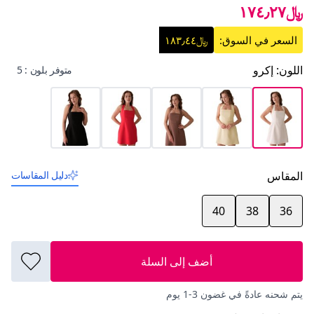
﷼١٧٤٫٢٧
السعر في السوق:
﷼١٨٣٫٤٤
اللون
:
إكرو
متوفر بلون : 5
المقاس
دليل المقاسات
40
38
36
أضف إلى السلة
يتم شحنه عادةً في غضون 3-1 يوم