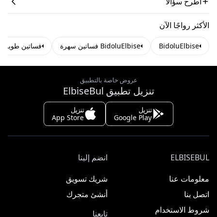
اطرح سؤالاً
الأكثر رواجًا الآن
BidoluElbise
BidoluElbise فساتين سهرة
فساتين طويلة
عروض خاصة بالتطبيق
تنزيل تطبيق ElbiseBul
تنزيل
تنزيل
App Store
Google Play
ELBISEBUL
انضم إلينا
معلومات عنا
شريك تسويق
اتصل بنا
أنشئ متجرك
شروط الاستخدام
تابعنا