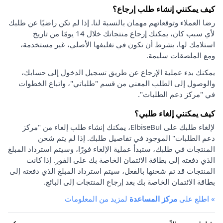
كيف يمكنني إنشاء طلب إرجاع؟
رضا العملاء وتوقعاتهم مهمان بالنسبة لنا. إذا لم تكن راضيًا عن طلبك
لأي سبب كان، يمكنك إرجاع منتجاتك خلال 14 يومًا من تاريخ
استلامك لها، بشرط أن تكون في تغليفها الأصلي، غير مستخدمة،
ومع الملصقات سليمة.
يمكنك بدء عملية الإرجاع عن طريق تسجيل الدخول إلى حسابك،
والوصول إلى الطلب المعني من قسم "طلباتي"، واتباع الخطوات
في "مركز دعم الطلبات".
كيف يمكنني إلغاء طلبي؟
لإلغاء طلبك على ElbiseBul، يمكنك إنشاء طلب إلغاء من "مركز
دعم الطلبات" الموجود في تفاصيل طلبك. إذا لم يتم شحن
المنتجات في طلبك، ستبدأ عملية الإلغاء فورًا، وسيتم استرداد المبلغ
الذي دفعته إلى بطاقة الائتمان الخاصة بك على الفور. إذا كانت
المنتجات قد تم شحنها بالفعل، سيتم استرداد المبلغ الذي دفعته إلى
بطاقة الائتمان الخاصة بك بعد إرجاع المنتجات إلى البائع.
»
اطلع على
مركز المساعدة
لمزيد من المعلومات