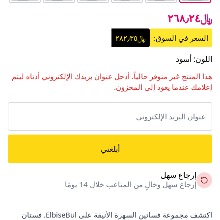
﷼٢٦٨٫٢٤
السعر في السوق:
﷼٢٨٢٫٣٥
اللون
:
أسود
هذا المنتج غير متوفر حالياً. أدخل عنوان بريدك الإلكتروني أدناه ليتم
إعلامك عندما يعود إلى المخزون.
أبلغني
إرجاع سهل
إرجاع سهل وخالٍ من المتاعب خلال 14 يومًا
اكتشف مجموعة فساتين السهرة الأنيقة على ElbiseBul. فستان