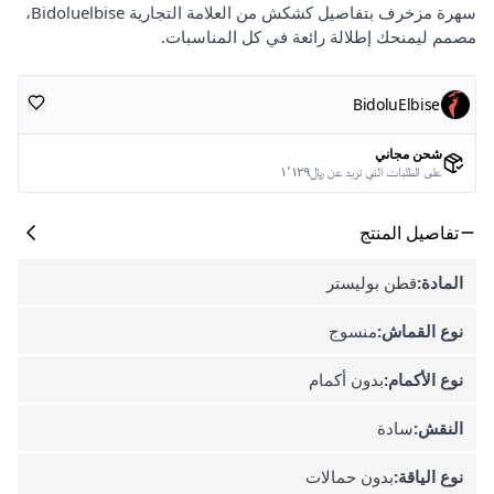
سهرة مزخرف بتفاصيل كشكش من العلامة التجارية Bidoluelbise،
مصمم ليمنحك إطلالة رائعة في كل المناسبات.
BidoluElbise
شحن مجاني
على الطلبات التي تزيد عن ﷼١٬١٢٩
تفاصيل المنتج
المادة:
قطن بوليستر
نوع القماش:
منسوج
نوع الأكمام:
بدون أكمام
النقش:
سادة
نوع الياقة:
بدون حمالات