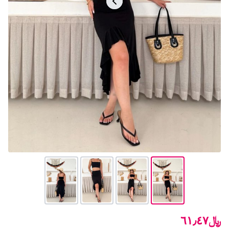
﷼٦١٫٤٧