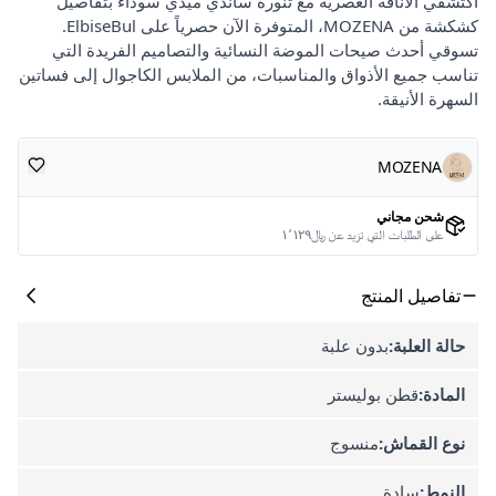
اكتشفي الأناقة العصرية مع تنورة ساندي ميدي سوداء بتفاصيل
كشكشة من MOZENA، المتوفرة الآن حصرياً على ElbiseBul.
تسوقي أحدث صيحات الموضة النسائية والتصاميم الفريدة التي
تناسب جميع الأذواق والمناسبات، من الملابس الكاجوال إلى فساتين
السهرة الأنيقة.
MOZENA
شحن مجاني
على الطلبات التي تزيد عن ﷼١٬١٢٩
تفاصيل المنتج
حالة العلبة:
بدون علبة
المادة:
قطن بوليستر
نوع القماش:
منسوج
النمط:
سادة