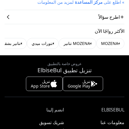
»
اطلع على
مركز المساعدة
لمزيد من المعلومات
اطرح سؤالاً
الأكثر رواجًا الآن
MOZENA
MOZENA تنانير
تنورات ميدي
تنانير بشقوق
عروض خاصة بالتطبيق
تنزيل تطبيق ElbiseBul
تنزيل
تنزيل
App Store
Google Play
ELBISEBUL
انضم إلينا
معلومات عنا
شريك تسويق