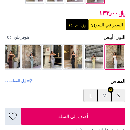
﷼١٣٣٫٠٠
السعر في السوق:
﷼١٤٠٫٠٠
اللون
:
أبيض
متوفر بلون : 6
المقاس
دليل المقاسات
L
M
S
أضف إلى السلة
يتم شحنه عادةً في غضون 3-1 يوم