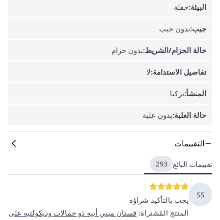
البيئة:
حفلة
جيب:
بدون جيب
حالة الحزام/الشريط:
بدون حزام
تفاصيل الاستدامة:
لا
المنشأ:
تركيا
حالة العلبة:
بدون علبة
التقييمات
تقييمات البائع
293
SS
يجب بالتأكيد شراؤه
المنتج المُشتراة
:
فستان ميني أبيه ذو حمالات وديكولتيه على