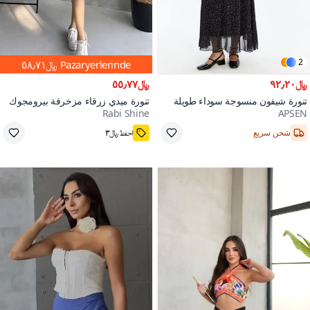
2
Pazaryerlerinde
﷼٥٨٫٧١
﷼٩٢٫٢٠
﷼٥٥٫٧٧
تنورة شيفون منسوجة سوداء طويلة
تنورة ميدي زرقاء مزخرفة بيرومجوك
Rabi Shine
APSEN
منقطة مبطنة
7000+
شحن سريع
احفظ ﷼٣