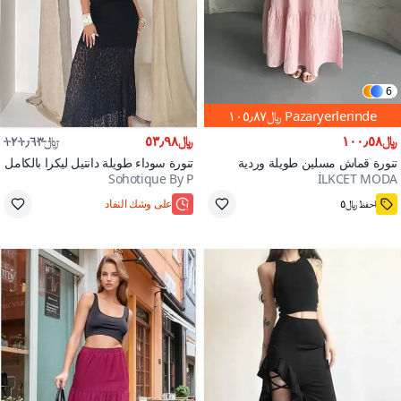
6
Pazaryerlerinde
﷼١٠٥٫٨٧
﷼١٠٠٫٥٨
﷼٥٣٫٩٨
﷼١٢١٫٦٣
تنورة قماش مسلين طويلة وردية
تنورة سوداء طويلة دانتيل ليكرا بالكامل
Sohotique By P
İLKCET MODA
مجعدة وطبقية
500+
احفظ ﷼٥
على وشك النفاد