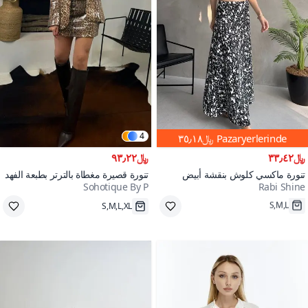
4
Pazaryerlerinde
﷼٣٥٫١٨
﷼٣٣٫٤٢
﷼٩٣٫٢٢
تنورة ماكسي كلوش بنقشة أبيض
تنورة قصيرة مغطاة بالترتر بطبعة الفهد
Sohotique By P
Rabi Shine
وأسود
S,M,L,XL
S,M,L