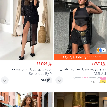
2
Pazaryerlerinde
﷼١٢٣٫٥٢
﷼١١٧٫٣٤
﷼١١٣٫٥١
تنورة شورت سوداء قصيرة بتفاصيل
تنورة ميدي سوداء بترتر وبفتحة
Sohotique By P
VİSKALİ
دانتيل وطبقات
100+
احفظ ﷼٦
S,M