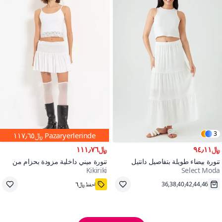
3
Pazaryerlerinde
﷼١١٧٫٦٥
﷼٩٤٫١١
﷼١١١٫٧٦
تنورة بيضاء طويلة بتفاصيل دانتيل
تنورة ميني داخلية مزودة بحزام من
Kikiriki
Select Moda
كيكيريكي
شحن سريع
S