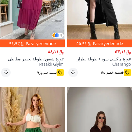
4
Pazaryerlerinde
﷼٥٥٫٩١
Pazaryerlerinde
﷼٩١٫٩٣
﷼٥٣٫١١
﷼٨٨٫١١
تنورة ماكسي سوداء طويلة بطراز
تنورة شيفون طويلة بخصر مطاطي
Pasaklı Giyim
Charango
قوطي إثني، مكشكشة ذات تصميم
وطبقات بورجوندي
4000+
ذيل السمكة وفتحة ساق واحدة
قسيمة خصم 5%
قسيمة خصم ﷼٩