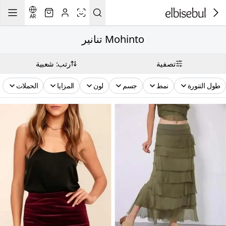
AR
Mohinto تنانير
تصفية
رتب: شعبية
طول التنورة
نمط
جسم
لون
المزايا
الحملات