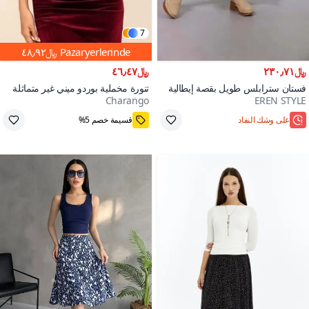
7
Pazaryerlerinde
﷼٤٨٫٩٢
﷼٢٣٠٫٧١
﷼٤٦٫٤٧
فستان سترابلس طويل بقصة إيطالية
تنورة مخملية بوردو ميني غير متماثلة
Charango
EREN STYLE
من الحرير المُنحّف بلون الكاكي الفاتح
بخصر مرتفع
90+
على وشك النفاد
قسيمة خصم 5%
شحن سريع