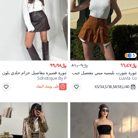
5
﷼٦٦٫٤٧
﷼٨١٫٠٩
﷼٩٩٫٩٨
تنورة شورت بليسيه ميني بتفصيل جيب
تنورة قصيرة بتفاصيل حزام جلدي بلون
Sohotique By P
Luvita Co
بلون القهوة
القهوة الداكنة
XS/34,S/36,M/38,L/40
على وشك النفاد