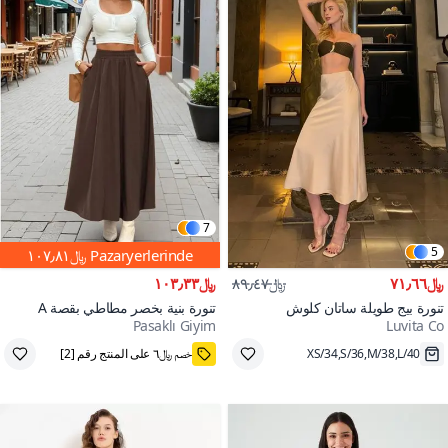
7
5
Pazaryerlerinde
﷼١٠٧٫٨١
﷼٧١٫٦٦
﷼٨٩٫٤٧
﷼١٠٣٫٣٣
تنورة بيج طويلة ساتان كلوش
تنورة بنية بخصر مطاطي بقصة A
Pasaklı Giyim
Luvita Co
واسعة عالية الخصر طويلة من قماش
الكوبرا
XS/34,S/36,M/38,L/40
قسيمة خصم ﷼٩