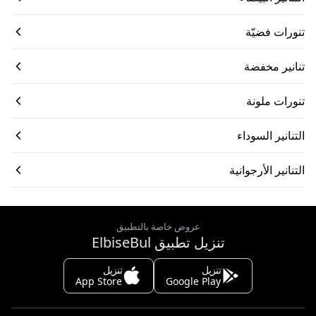
تنورات فضيّة
تنانير مخفضة
تنورات ملونة
التنانير السوداء
التنانير الأرجوانية
عروض خاصة بالتطبيق
تنزيل تطبيق ElbiseBul
تنزيل
تنزيل
App Store
Google Play