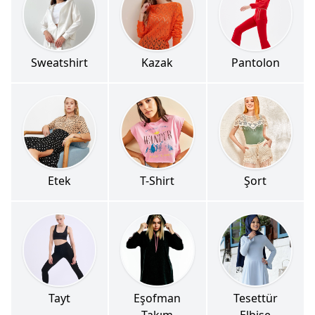
Sweatshirt
Kazak
Pantolon
Etek
T-Shirt
Şort
Tayt
Eşofman
Tesettür
Takım
Elbise