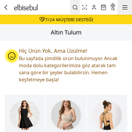
DAIMA HESAPLI ALIŞVERIŞ
KOŞULSUZ & KOLAY İADE
TR
7/24 MÜŞTERI DESTEĞI
DAIMA HESAPLI ALIŞVERIŞ
Altın Tulum
Hiç Ürün Yok, Ama Üzülme!
Bu sayfada şimdilik ürün bulunmuyor. Ancak
moda dolu kategorilerimize göz atarak tam
sana göre bir şeyler bulabilirsin. Hemen
keşfetmeye başla!