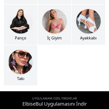
Panço
İç Giyim
Ayakkabı
Takı
UYGULAMAYA ÖZEL FIRSATLAR
ElbiseBul Uygulamasını İndir