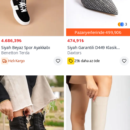
3
Pazaryerlerinde
499,90₺
4.686,39₺
474,91₺
Siyah Beyaz Spor Ayakkabı
Siyah Garantili D449 Klasik
Benetton Terda
Daxtors
Topuklu Ayakkabı
1000+
Hızlı Kargo
25₺ daha az öde