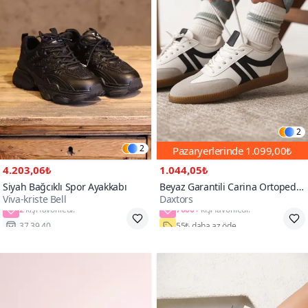
2
2
Pazaryerlerinde
1.099,00₺
4.203,06₺
1.044,05₺
Siyah Bağcıklı Spor Ayakkabı
Beyaz Garantili Carina Ortopedik
Viva-kriste Bell
Daxtors
Sneaker Spor Ayakkabı
2
7000+
37,39,40
55₺ daha az öde