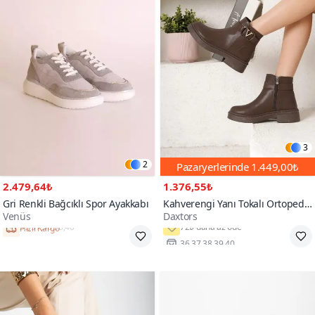
3
2
Pazaryerlerinde
1.449,00₺
2.479,64₺
1.376,55₺
Gri Renkli Bağcıklı Spor Ayakkabı
Kahverengi Yanı Tokalı Ortopedik
Venüs
Daxtors
Soğuk Geçirmez Bot
Hızlı Kargo
36,37,38,39,40