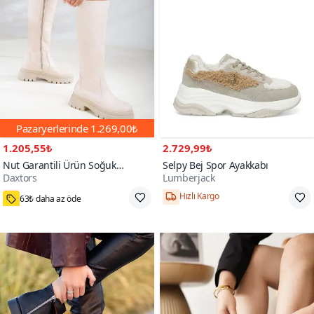
Pazaryerlerinde
1.269,00₺
1.205,55₺
2.729,99₺
Nut Garantili Ürün Soğuk
Selpy Bej Spor Ayakkabı
Daxtors
Lumberjack
Geçirmez Kışlık Çizme
11000+
63₺ daha az öde
Hızlı Kargo