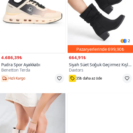
2
Pazaryerlerinde
699,90₺
4.686,39₺
664,91₺
Pudra Spor Ayakkabı
Siyah Süet Soğuk Geçirmez Kışlık
Benetton Terda
Daxtors
Bot
1000+
Hızlı Kargo
35₺ daha az öde