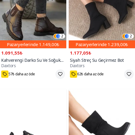
2
2
Pazaryerlerinde
1.149,00₺
Pazaryerlerinde
1.239,00₺
1.091,55₺
1.177,05₺
Kahverengi Darko Su Ve Soğuk
Siyah Streç Su Geçirmez Bot
Daxtors
Daxtors
Geçirmez İçi Kürklü Bot
100+
600+
57₺ daha az öde
62₺ daha az öde