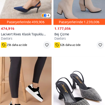
4
Pazaryerlerinde
499,90₺
Pazaryerlerinde
1.239,00₺
474,91₺
1.177,05₺
Lacivert Rives Klasik Topuklu
Bej Çizme
Daxtors
Daxtors
Ayakkabı
39
36,37,38,39
5000+
300+