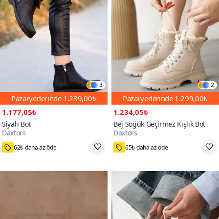
3
2
Pazaryerlerinde
1.239,00₺
Pazaryerlerinde
1.299,00₺
1.177,05₺
1.234,05₺
Siyah Bot
Bej Soğuk Geçirmez Kışlık Bot
Daxtors
Daxtors
27000+
4000+
62₺ daha az öde
65₺ daha az öde