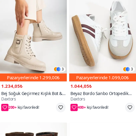
3
3
Pazaryerlerinde
1.299,00₺
Pazaryerlerinde
1.099,00₺
1.234,05₺
1.044,05₺
Bej Soğuk Geçirmez Kışlık Bot &
Beyaz Bordo Sanbo Ortopedik
Daxtors
Daxtors
Bootie
Unisex Sneaker Spor Ayakkabı
200+
400+
65₺ daha az öde
55₺ daha az öde