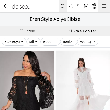
TR
Eren Style Abiye Elbise
Filtrele
Sırala: Popüler
Etek Boyu
Stil
Beden
Renk
Avantaj