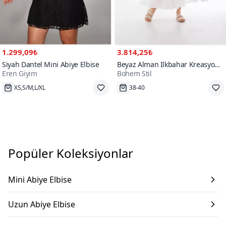
1.299,09₺
3.814,25₺
Siyah Dantel Mini Abiye Elbise
Beyaz Alman Ilkbahar Kreasyonu
Eren Giyim
Bohem Stil
File Detaylı After Party Uzun
4
100+
Abiye Elbise
XS,S/M,L/XL
38-40
Popüler Koleksiyonlar
Mini Abiye Elbise
Uzun Abiye Elbise