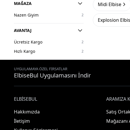
MAĞAZA
Midi Elbise
Nazen Giyim
2
Explosion Elbi
AVANTAJ
Ücretsiz Kargo
2
Hızlı Kargo
2
UYGULAMAYA ÖZEL FIRSATLAR
ElbiseBul Uygulamasını İndir
ELBISEBUL
ARAMIZA K
Hakkımızda
Satış Ortak
İletişim
Mağazanı 