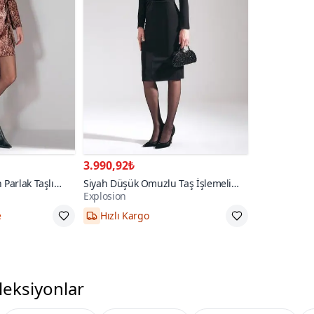
3.990,92₺
Parlak Taşlı
Siyah Düşük Omuzlu Taş İşlemeli
Explosion
Midi Elbise
e
Hızlı Kargo
leksiyonlar