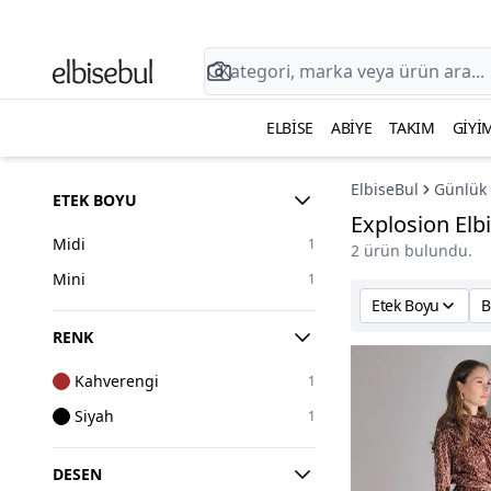
ELBISE
ABIYE
TAKIM
GIYI
ElbiseBul
Günlük 
ETEK BOYU
Explosion Elb
Midi
1
2 ürün bulundu.
Mini
1
Etek Boyu
B
RENK
Kahverengi
1
Siyah
1
DESEN