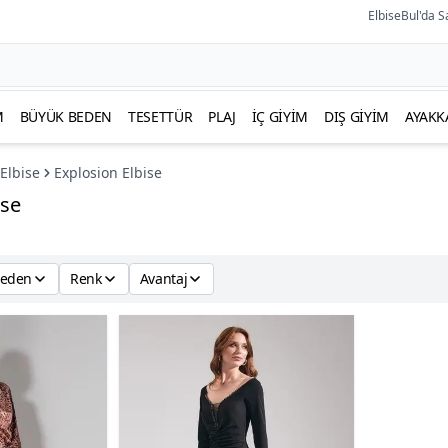
ElbiseBul'da S
M
BÜYÜK BEDEN
TESETTÜR
PLAJ
İÇ GIYIM
DIŞ GIYIM
AYAKK
Elbise
Explosion Elbise
ise
eden
Renk
Avantaj