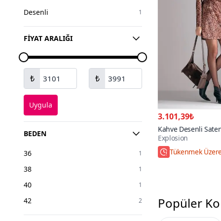
Desenli
1
FIYAT ARALIĞI
₺
₺
Uygula
3.101,39₺
Kahve Desenli Saten 
BEDEN
Explosion
Mini Elbise
Tükenmek Üzer
36
1
38
1
40
1
Popüler Ko
42
2