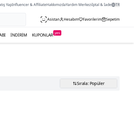
atış Yap
Influencer & Affiliate
Hakkımızda
Yardım Merkezi
İptal & İade
TR
Asistan
Hesabım
Favorilerim
Sepetim
yeni
ABI
İNDIRIM
KUPONLAR
Sırala: Popüler