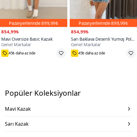
Pazaryerlerinde
899,99₺
Pazaryerlerinde
899,99₺
854,99₺
854,99₺
Mavi Oversize Basic Kazak
Sarı Baklava Desenli Yumoş Polo
Genel Markalar
Genel Markalar
Yaka Kazak
45₺ daha az öde
45₺ daha az öde
Popüler Koleksiyonlar
Mavi Kazak
Sarı Kazak