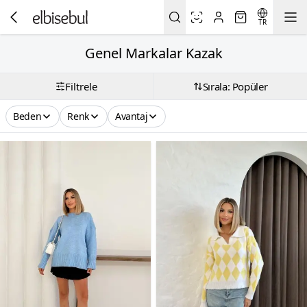
TR
Genel Markalar Kazak
Filtrele
Sırala: Popüler
Beden
Renk
Avantaj