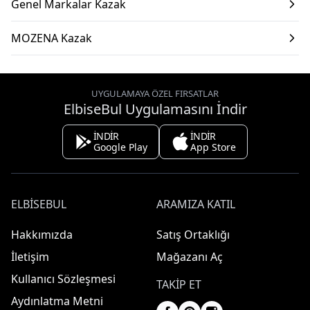
Genel Markalar Kazak
MOZENA Kazak
UYGULAMAYA ÖZEL FIRSATLAR
ElbiseBul Uygulamasını İndir
İNDİR
İNDİR
Google Play
App Store
ELBISEBUL
ARAMIZA KATIL
Hakkımızda
Satış Ortaklığı
İletişim
Mağazanı Aç
Kullanıcı Sözleşmesi
TAKIP ET
Aydınlatma Metni