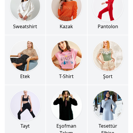
Sweatshirt
Kazak
Pantolon
Etek
T-Shirt
Şort
Tayt
Eşofman
Tesettür
Takım
Elbise