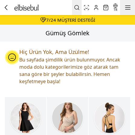
DAIMA HESAPLI ALIŞVERIŞ
KOŞULSUZ & KOLAY İADE
TR
7/24 MÜŞTERI DESTEĞI
DAIMA HESAPLI ALIŞVERIŞ
Gümüş Gömlek
Hiç Ürün Yok, Ama Üzülme!
Bu sayfada şimdilik ürün bulunmuyor. Ancak
moda dolu kategorilerimize göz atarak tam
sana göre bir şeyler bulabilirsin. Hemen
keşfetmeye başla!