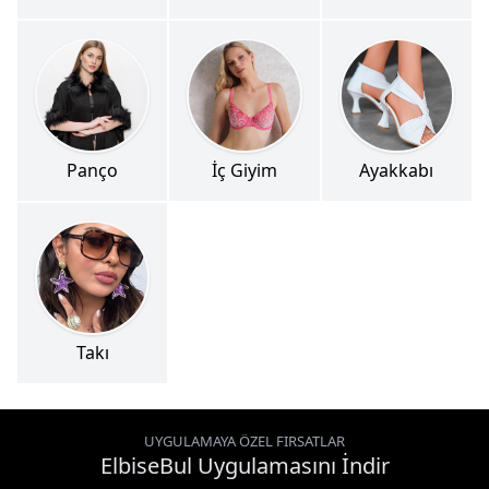
Panço
İç Giyim
Ayakkabı
Takı
UYGULAMAYA ÖZEL FIRSATLAR
ElbiseBul Uygulamasını İndir