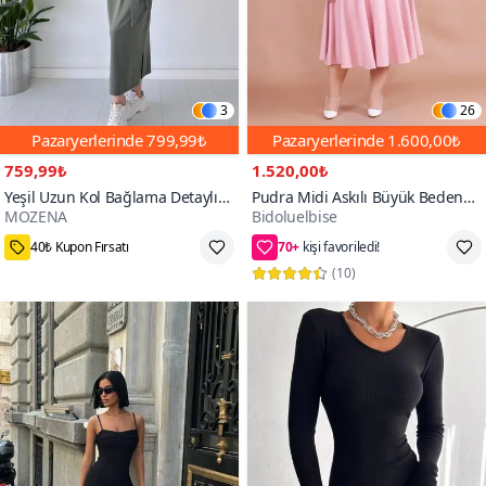
3
26
Pazaryerlerinde
799,99₺
Pazaryerlerinde
1.600,00₺
759,99₺
1.520,00₺
Yeşil Uzun Kol Bağlama Detaylı
Pudra Midi Askılı Büyük Beden
MOZENA
Bidoluelbise
Modal Elbise
Kare Yaka Elbise
40₺ Kupon Fırsatı
70+
kişi favoriledi!
(
10
)