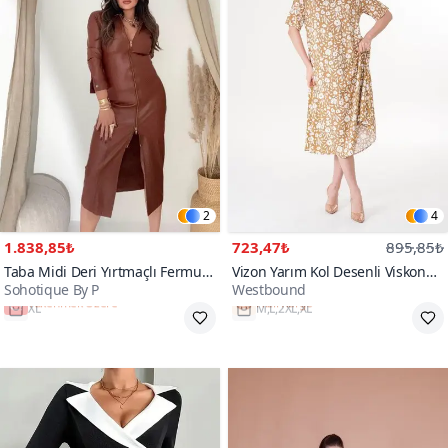
2
4
1.838,85₺
723,47₺
895,85₺
Taba Midi Deri Yırtmaçlı Fermuar
Vizon Yarım Kol Desenli Viskon
Sohotique By P
Westbound
Detay Elbise
Yazlık Plaj Ev Tatil Midi Elbise
XL
M,L,2XL,XL