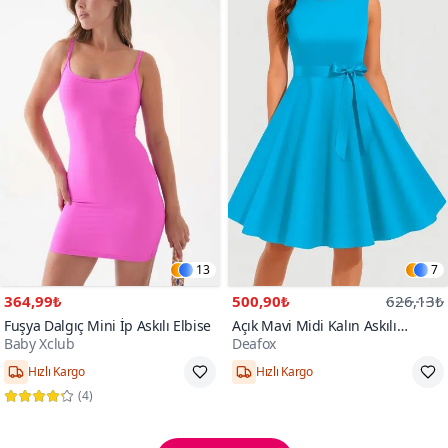
13
7
364,99₺
500,90₺
626,13₺
Fuşya Dalgıç Mini İp Askılı Elbise
Açık Mavi Midi Kalın Askılı
Baby Xclub
Deafox
Yuvarlak Yaka Kuşaklı Pileli Krep
Kumaş Elbise
100+
kişi favoriledi!
S,M,L,XL
(
4
)