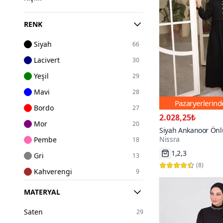
RENK
Siyah
66
Lacivert
30
Yeşil
29
Mavi
28
Pazaryerlerin
Bordo
27
2.028,25₺
Mor
20
Siyah Ankanoor Önl
Nissra
Pembe
İpeği Abiye Elbise
18
1,2,3
Hızlı Kargo
Gri
13
(
8
)
Kahverengi
9
Turuncu
8
MATERYAL
Pudra
6
Saten
29
Haki
6