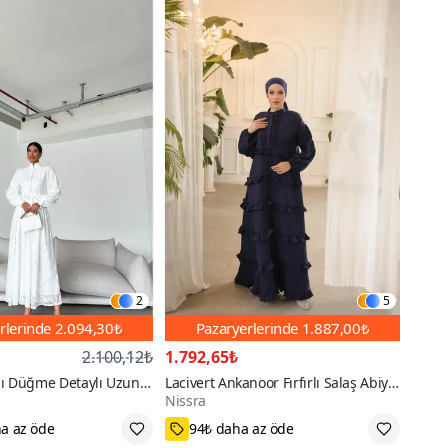
2
5
rlerinde
2.094,30₺
Pazaryerlerinde
1.887,00₺
2.100,12₺
1.792,65₺
lı Düğme Detaylı Uzun
Lacivert Ankanoor Fırfırlı Salaş Abiye
Nissra
ye Elbise
Elbise
Standart