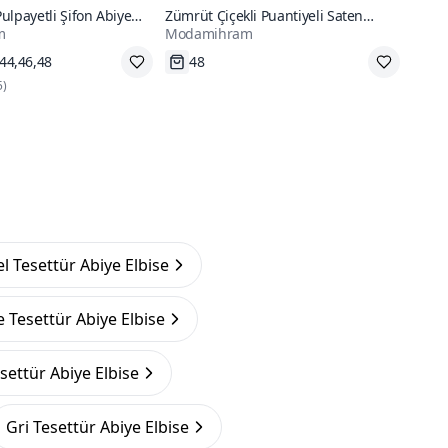
ulpayetli Şifon Abiye
Zümrüt Çiçekli Puantiyeli Saten
m
Modamihram
Tesettür Abiye Elbise
go
Tükenmek Üzere
5
)
l Tesettür Abiye Elbise
Tesettür Abiye Elbise
settür Abiye Elbise
Gri Tesettür Abiye Elbise