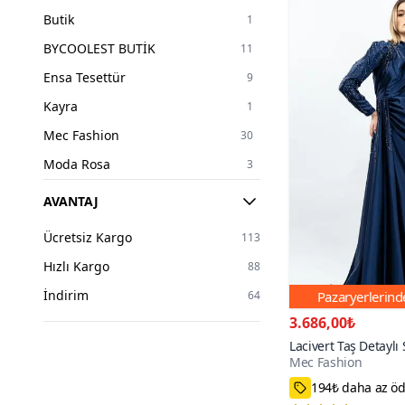
38
107
Butik
1
40
99
BYCOOLEST BUTİK
11
42
99
Ensa Tesettür
9
44
82
Kayra
1
46
76
Mec Fashion
30
48
50
Moda Rosa
3
50
21
Modamihram
43
AVANTAJ
52
12
Nissra
7
54
7
Ücretsiz Kargo
113
Puane
4
56
2
Hızlı Kargo
88
XXL BUTİK
1
İndirim
64
Pazaryerlerin
3.686,00₺
Lacivert Taş Detaylı
Mec Fashion
Abiye Elbise
36,38,40,42,44,4