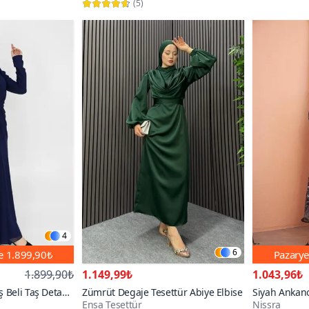
(
5
)
4
6
de
1.899,90₺
Pazarye
1.899,90₺
1.149,99₺
1.043,96₺
 Beli Taş Detaylı
Zümrüt Degaje Tesettür Abiye Elbise
Siyah Ankano
Ensa Tesettür
Nissra
Varaklı Şifon