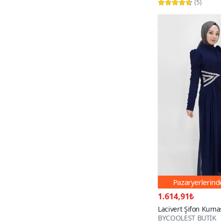
(
5
)
Pazaryerlerin
1.614,91₺
Lacivert Şifon Kumaş
BYCOOLEST BUTİK
Abiye Elbise