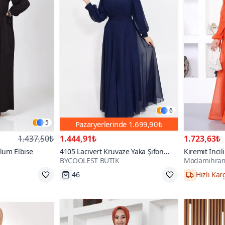
6
5
Pazaryerlerinde
1.699,90₺
1.437,50₺
1.444,91₺
1.723,63₺
ulum Elbise
4105 Lacivert Kruvaze Yaka Şifon
Kiremit İncil
BYCOOLEST BUTİK
Modamihra
Kumaş Abiye Elbise
Elbise
46
Hızlı Kar
8
38,40,42
Tükenmek Üzere