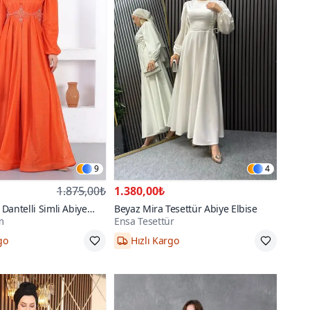
9
4
1.875,00₺
1.380,00₺
i Dantelli Simli Abiye
Beyaz Mira Tesettür Abiye Elbise
m
Ensa Tesettür
go
Hızlı Kargo
,44,46,48
36,38,40,42