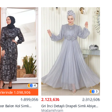
4
3
rlerinde
1.098,90₺
1.899,05₺
2.123,63₺
2.312,50₺
or Balon Kol Simli
Gri İnci Detaylı Drapeli Simli Abiye
Modamihram
 Abiye Elbise
Elbise