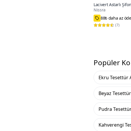
Lacivert Astarlı Şifo
Nissra
Elbise
38-40
(
7
)
Popüler Ko
Ekru Tesettür 
Beyaz Tesettür
Pudra Tesettür
Kahverengi Tes