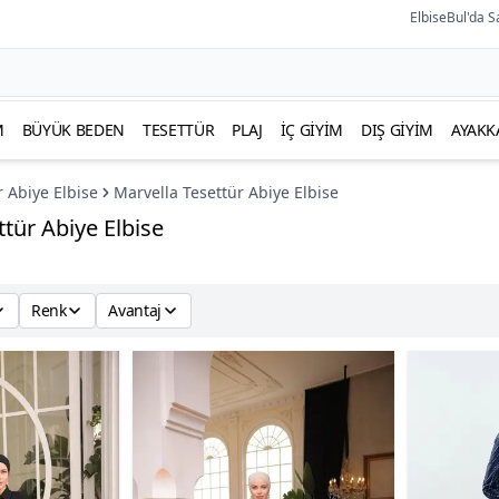
ElbiseBul'da S
M
BÜYÜK BEDEN
TESETTÜR
PLAJ
İÇ GIYIM
DIŞ GIYIM
AYAKK
r Abiye Elbise
Marvella Tesettür Abiye Elbise
ttür Abiye Elbise
Renk
Avantaj