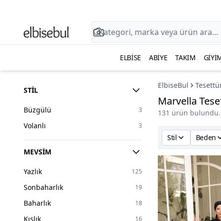
ELBISE
ABIYE
TAKIM
GIYI
ElbiseBul
Tesettü
STIL
Marvella Tese
Büzgülü
3
131 ürün bulundu.
Volanlı
3
Stil
Beden
MEVSIM
Yazlık
125
Sonbaharlık
19
Baharlık
18
Kışlık
16