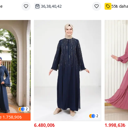
Hızlı Kargo
38,40,42
2
2
de
1.758,90₺
6.480,00₺
1.998,63₺