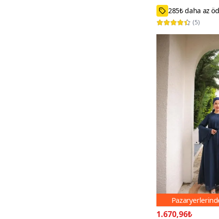
40,38
(
5
)
Pazaryerlerin
1.670,96₺