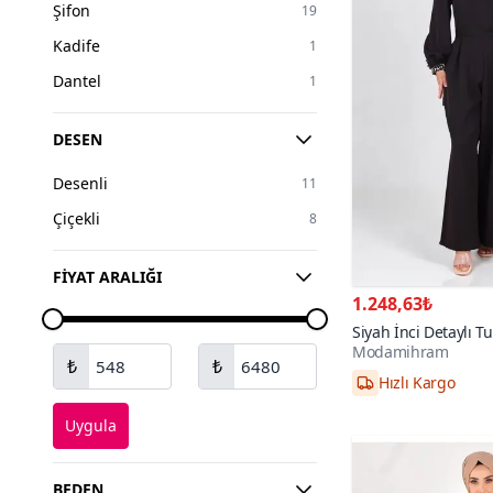
Şifon
19
Beyaz
6
Kadife
1
Bej
5
Dantel
1
Kırmızı
5
Altın
4
DESEN
Sarı
4
Desenli
11
Gümüş
3
Çiçekli
8
Ekru
2
FIYAT ARALIĞI
1.248,63₺
Siyah İnci Detaylı T
Modamihram
Hızlı Kargo
₺
₺
38,40,42,44,46,4
Uygula
BEDEN