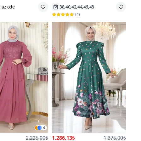
,44,46
Hızlı Kargo
(
4
)
4
2.225,00₺
1.286,13₺
1.375,00₺