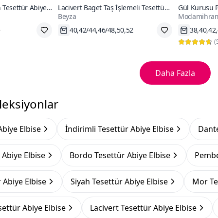
n Tesettür Abiye
Lacivert Baget Taş İşlemeli Tesettür
Gül Kurusu P
Beyza
Modamihra
Abiye Elbise
Elbise
Hızlı Kargo
Hızlı Kar
(
Daha Fazla
leksiyonlar
Abiye Elbise
İndirimli Tesettür Abiye Elbise
Dante
 Abiye Elbise
Bordo Tesettür Abiye Elbise
Pembe 
 Abiye Elbise
Siyah Tesettür Abiye Elbise
Mor Te
ettür Abiye Elbise
Lacivert Tesettür Abiye Elbise