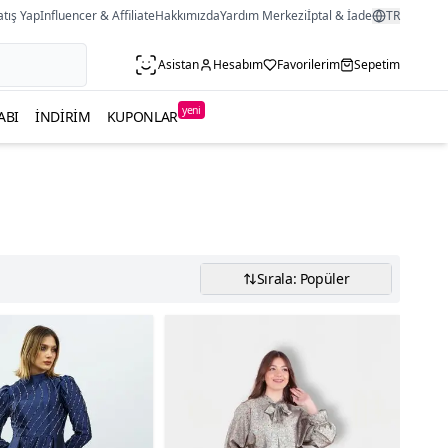
atış Yap
Influencer & Affiliate
Hakkımızda
Yardım Merkezi
İptal & İade
TR
Asistan
Hesabım
Favorilerim
Sepetim
yeni
ABI
İNDIRIM
KUPONLAR
Sırala: Popüler