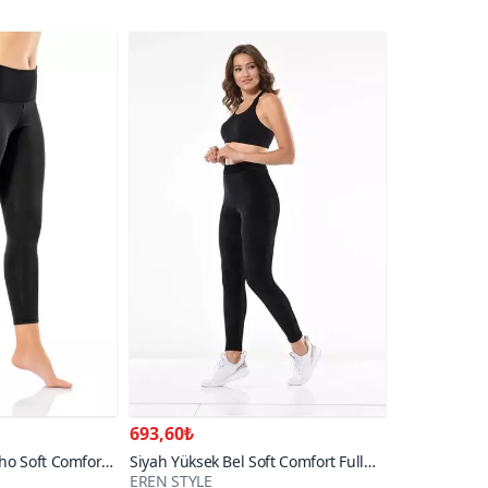
693,60₺
ho Soft Comfort
Siyah Yüksek Bel Soft Comfort Full
EREN STYLE
yt
Likralı İnce Fitilli Kadife Tayt