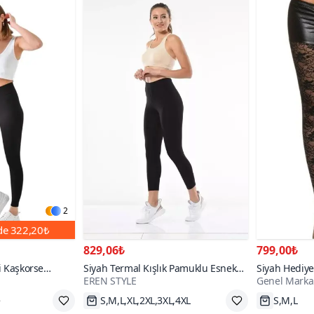
2
nde
322,20₺
829,06₺
799,00₺
li Kaşkorse
Siyah Termal Kışlık Pamuklu Esnek
Siyah Hediye
EREN STYLE
Genel Marka
Likralı Tayt
Şort Tayt
Hızlı Kargo
Hızlı Kar