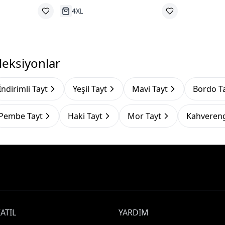
e
Tükenmek Üzere
leksiyonlar
İndirimli Tayt
Yeşil Tayt
Mavi Tayt
Bordo T
Pembe Tayt
Haki Tayt
Mor Tayt
Kahvereng
ATIL
YARDIM