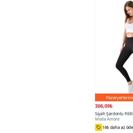
Pazaryerleri
306,09₺
Siyah Şardonlu Fitil
Moda Amore
Toparlayıcı Tayt
S,M,L,XL