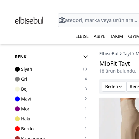
ELBISE
ABIYE
TAKIM
GIYI
ElbiseBul
Tayt
M
RENK
MioFit Tayt
Siyah
13
18 ürün bulundu.
Gri
4
Beden
Ren
Bej
3
Mavi
2
Mor
1
Haki
1
Bordo
1
Kahverengi
1