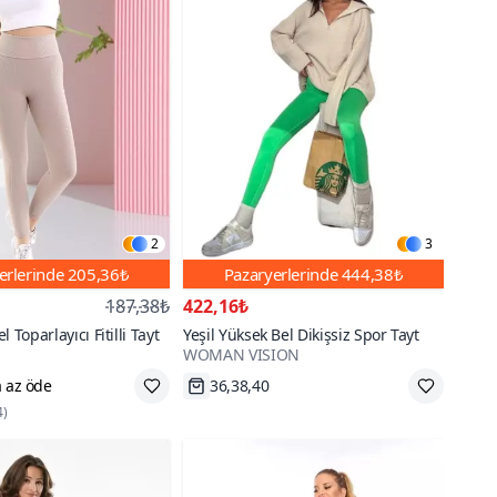
2
3
erlerinde
205,36₺
Pazaryerlerinde
444,38₺
187,38₺
422,16₺
 Toparlayıcı Fitilli Tayt
Yeşil Yüksek Bel Dikişsiz Spor Tayt
WOMAN VISION
 az öde
36,38,40
Hızlı Kargo
4
)