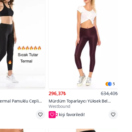
5
296,37₺
634,40₺
 Termal Pamuklu Cepli
Mürdüm Toparlayıcı Yüksek Bel
Westbound
Parlak Disko Tayt
2
go
S,M,L