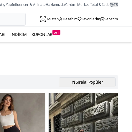
atış Yap
Influencer & Affiliate
Hakkımızda
Yardım Merkezi
İptal & İade
TR
Asistan
Hesabım
Favorilerim
Sepetim
yeni
ABI
İNDIRIM
KUPONLAR
Sırala: Popüler