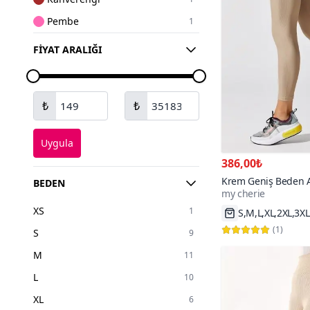
Pembe
1
Sarı
1
FIYAT ARALIĞI
Yeşil
1
Lacivert
1
₺
₺
Uygula
386,00₺
Krem Geniş Beden Ar
BEDEN
my cherie
Yumuşak Vücudu Sar
200+
XS
1
S,M,L,XL,2XL,3XL
Hızlı Kargo
(
1
)
S
9
M
11
L
10
XL
6