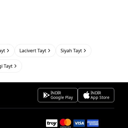
ayt
Lacivert Tayt
Siyah Tayt
i Tayt
İNDİR
İNDİR
Google Play
App Store