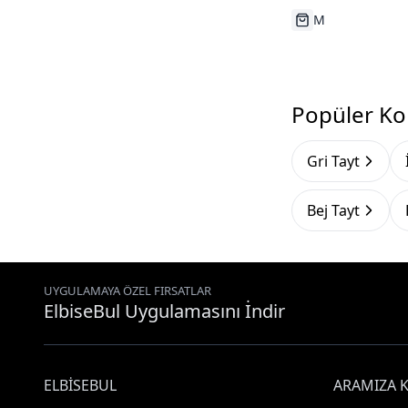
Tükenmek Üzer
Popüler Ko
Gri Tayt
Bej Tayt
UYGULAMAYA ÖZEL FIRSATLAR
ElbiseBul Uygulamasını İndir
ELBISEBUL
ARAMIZA K