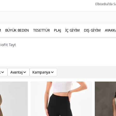
ElbiseBul'da S
M
BÜYÜK BEDEN
TESETTÜR
PLAJ
İÇ GIYIM
DIŞ GIYIM
AYAKK
ioFit Tayt
k
Avantaj
Kampanya