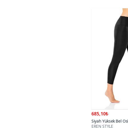
685,10₺
Siyah Yüksek Bel Os
EREN STYLE
Denye Full Likralı Ta