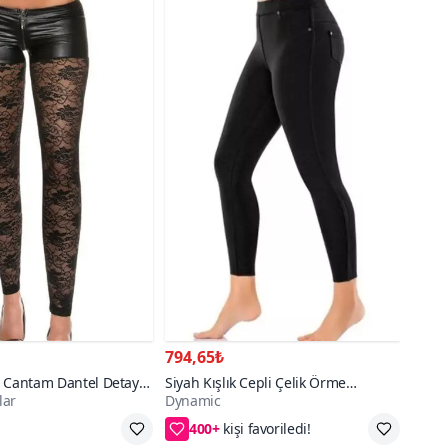
794,65₺
 Cantam Dantel Detaylı
Siyah Kışlık Cepli Çelik Örme
lar
Dynamic
Pantolon Tayt
400+
go
2XL