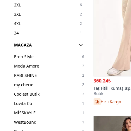
2XL
6
3XL
2
4XL
2
34
1
36
4
MAĞAZA
38
3
Eren Style
6
40
3
Moda Amore
2
42
1
RABI SHINE
2
360,24₺
my cherie
2
Taş Fitilli Kumaş İs
Butik
Coolest Butik
2
36,40
Hızlı Kargo
Luvita Co
1
MİSSKAYLE
1
WestBound
1