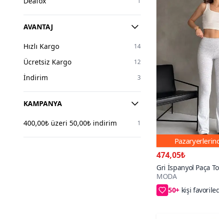
Deafox
1
AVANTAJ
Hızlı Kargo
14
Ücretsiz Kargo
12
İndirim
3
KAMPANYA
400,00₺ üzeri 50,00₺ indirim
1
Pazaryerleri
474,05₺
Gri İspanyol Paça To
MODA
50+
25₺ daha az öd