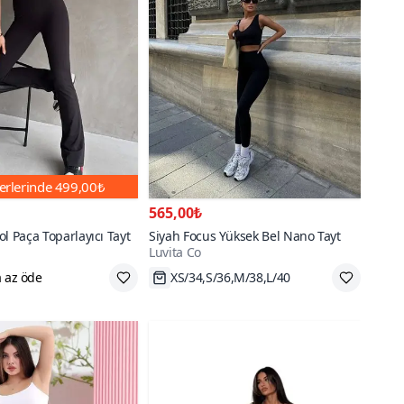
erlerinde
499,00₺
565,00₺
l Paça Toparlayıcı Tayt
Siyah Focus Yüksek Bel Nano Tayt
Luvita Co
 az öde
XS/34,S/36,M/38,L/40