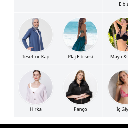
Elbi
Tesettür Kap
Plaj Elbisesi
Mayo & 
Hırka
Panço
İç Gi