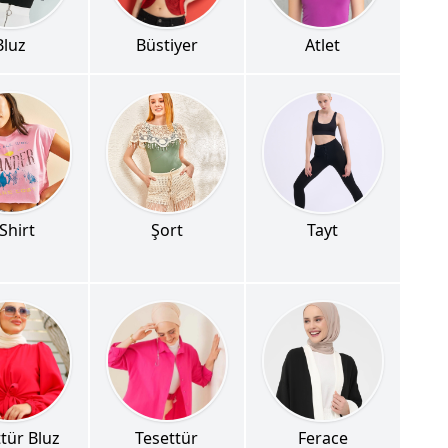
Bluz
Büstiyer
Atlet
Shirt
Şort
Tayt
tür Bluz
Tesettür
Ferace