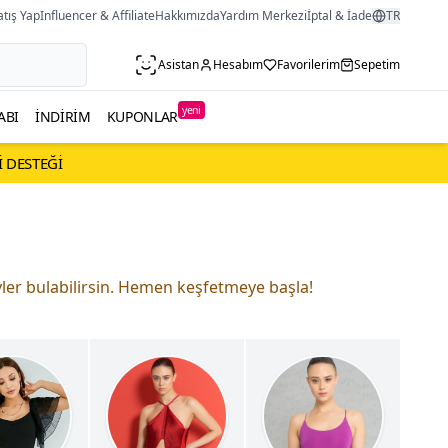
atış Yap
Influencer & Affiliate
Hakkımızda
Yardım Merkezi
İptal & İade
TR
Asistan
Hesabım
Favorilerim
Sepetim
yeni
ABI
İNDIRIM
KUPONLAR
I DESTEĞI
ler bulabilirsin. Hemen keşfetmeye başla!