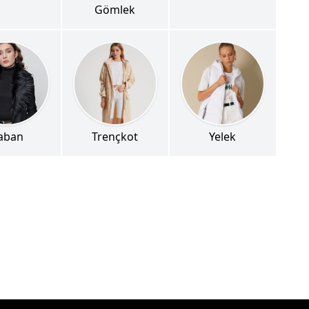
Gömlek
aban
Trençkot
Yelek