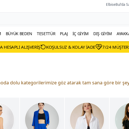
ElbiseBul'da S
M
BÜYÜK BEDEN
TESETTÜR
PLAJ
İÇ GIYIM
DIŞ GIYIM
AYAKK
A HESAPLI ALIŞVERIŞ
KOŞULSUZ & KOLAY İADE
7/24 MÜŞTER
da dolu kategorilerimize göz atarak tam sana göre bir şey