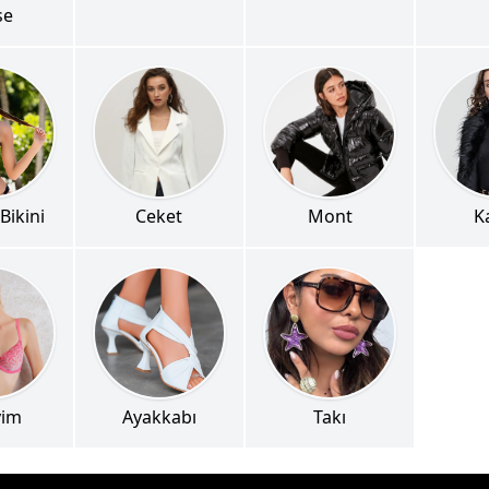
se
Bikini
Ceket
Mont
K
yim
Ayakkabı
Takı