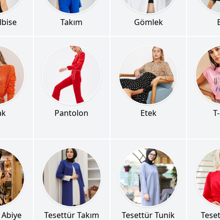
lbise
Takım
Gömlek
ak
Pantolon
Etek
T-
 Abiye
Tesettür Takım
Tesettür Tunik
Teset