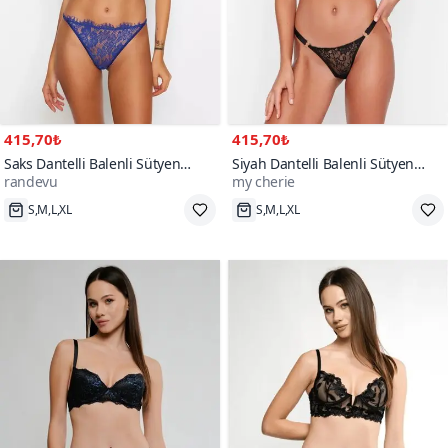
415,70₺
415,70₺
Saks Dantelli Balenli Sütyen
Siyah Dantelli Balenli Sütyen
randevu
my cherie
Külot Takım
Külot Parça Takım
S,M,L,XL
S,M,L,XL
Hızlı Kargo
Hızlı Kargo