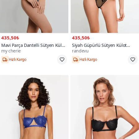
435,50₺
435,50₺
Mavi Parça Dantelli Sütyen Külot
Siyah Güpürlü Sütyen Külot
my cherie
randevu
Çekici Takım
Takım
Hızlı Kargo
Hızlı Kargo