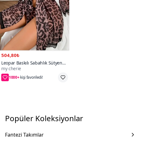
504,80₺
Leopar Baskılı Sabahlık Sütyen
my cherie
Külot Takım
1000+
kişi favoriledi!
2XL/3XL,S/M,L/XL,4XL
Popüler Koleksiyonlar
Fantezi Takımlar