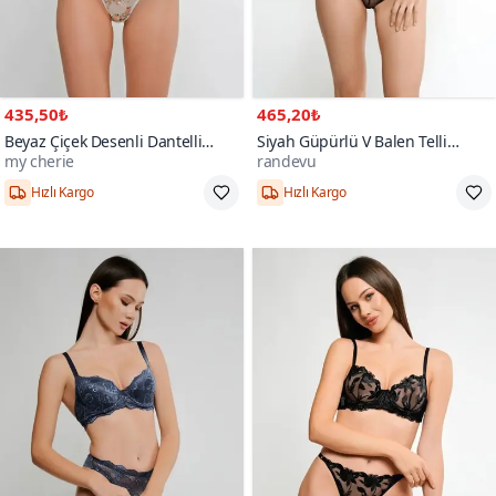
435,50₺
465,20₺
Beyaz Çiçek Desenli Dantelli
Siyah Güpürlü V Balen Telli
my cherie
randevu
Sütyen Külot Takım
Fantezi Gecelik Çamaşır Takım
Hızlı Kargo
Hızlı Kargo