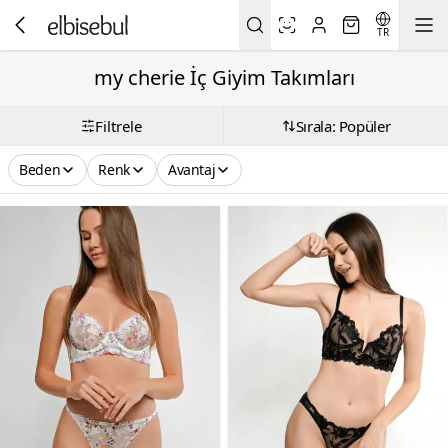
TR
my cherie İç Giyim Takımları
Filtrele
Sırala: Popüler
Beden
Renk
Avantaj