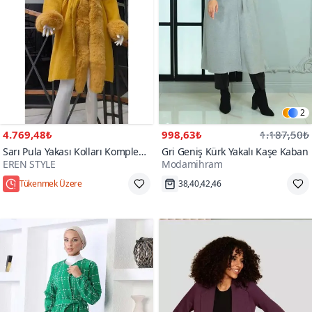
2
4.769,48₺
998,63₺
1.187,50₺
Sarı Pula Yakası Kolları Komple
Gri Geniş Kürk Yakalı Kaşe Kaban
EREN STYLE
Modamihram
Kürklü Kapüşonlu Uzun Angora
200+
Kaban
Tükenmek Üzere
38,40,42,46