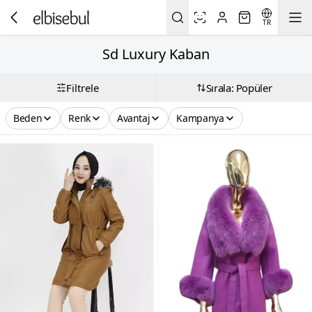
TR
Sd Luxury Kaban
Filtrele
Sırala: Popüler
Beden
Renk
Avantaj
Kampanya