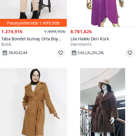
Pazaryerlerinde
1.499,90₺
1.274,91₺
1.499,90₺
8.781,82₺
Taba Bondet Kumaş Orta Boy
Lila Hakiki Deri Kürk
Butik
Derimont's
Kaban
Hızlı Kargo
S,M,L,XL,2XL,3XL