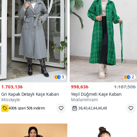
5
2
1.703,13₺
998,63₺
1.187,50₺
Gri Kapak Detaylı Kaşe Kaban
Yeşil Düğmeli Kaşe Kaban
Misskayle
Modamihram
38,40,42,44,46,48
Hızlı Kargo