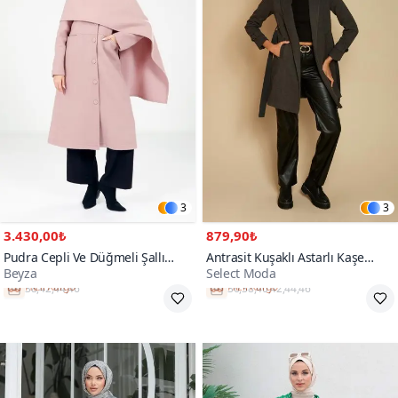
3
3
3.430,00₺
879,90₺
Pudra Cepli Ve Düğmeli Şallı
Antrasit Kuşaklı Astarlı Kaşe
Beyza
Select Moda
Kaban
Kaban
Hızlı Kargo
Hızlı Kargo