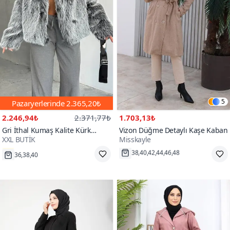
5
Pazaryerlerinde
2.365,20₺
2.246,94₺
2.371,77₺
1.703,13₺
Gri İthal Kumaş Kalite Kürk
Vizon Düğme Detaylı Kaşe Kaban
XXL BUTİK
Misskayle
Kaban
36,38,40
38,40,42,44,46,48