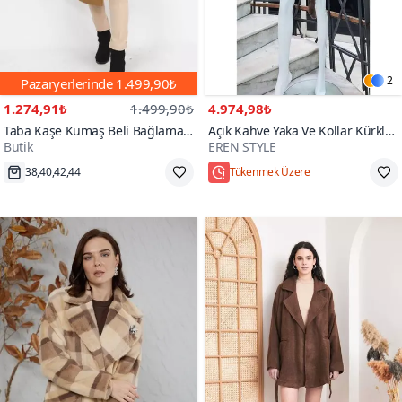
2
Pazaryerlerinde
1.499,90₺
1.274,91₺
1.499,90₺
4.974,98₺
Taba Kaşe Kumaş Beli Bağlamalı
Açık Kahve Yaka Ve Kollar Kürklü
Butik
EREN STYLE
Kaban
İçi Nubuk Kemerli Kürk Kaban
Hızlı Kargo
Hızlı Kargo