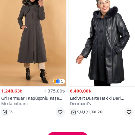
5
1.248,63₺
1.375,00₺
6.400,00₺
Gri Fermuarlı Kapüşonlu Kaşe
Lacivert Duarte Hakiki Deri
Modamihram
Derimont's
Kaban
Kaban
Hızlı Kargo
S,M,L,XL,3XL,2XL