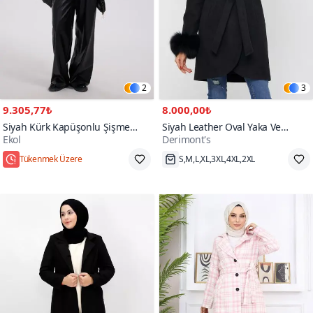
2
3
9.305,77₺
8.000,00₺
Siyah Kürk Kapüşonlu Şişme
Siyah Leather Oval Yaka Ve
Ekol
Derimont's
Kaban
Manşet Kürk Kaban
90+
Tükenmek Üzere
S,M,L,XL,3XL,4XL,2XL