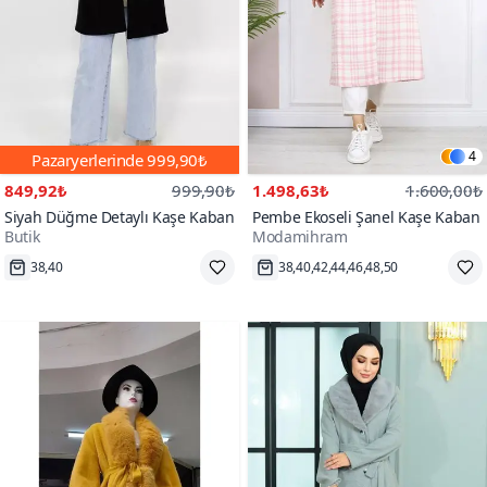
4
Pazaryerlerinde
999,90₺
849,92₺
999,90₺
1.498,63₺
1.600,00₺
Siyah Düğme Detaylı Kaşe Kaban
Pembe Ekoseli Şanel Kaşe Kaban
Butik
Modamihram
100+
38,40
38,40,42,44,46,48,50