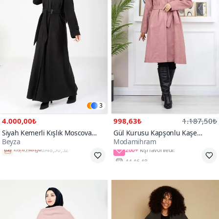
3
4.000,00₺
998,63₺
1.187,50₺
Siyah Kemerli Kışlık Moscova
Gül Kurusu Kapşonlu Kaşe
Beyza
Modamihram
Kaban
Kaban
200+
Hızlı Kargo
44,46,48