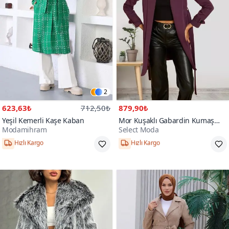
2
623,63₺
712,50₺
879,90₺
Yeşil Kemerli Kaşe Kaban
Mor Kuşaklı Gabardin Kumaş
Modamihram
Select Moda
Kaban
Hızlı Kargo
Hızlı Kargo