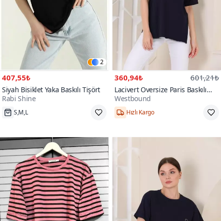
2
407,55₺
360,94₺
601,21₺
Siyah Bisiklet Yaka Baskılı Tişört
Lacivert Oversize Paris Baskılı
Rabi Shine
Westbound
Yırtmaçlı T-shirt
S,M,L
Hızlı Kargo