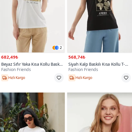
2
682,49₺
568,74₺
Beyaz Sıfır Yaka Kısa Kollu Baskılı
Siyah Kalp Baskılı Kısa Kollu T-
Fashion Friends
Fashion Friends
T-shirt
shirt
Hızlı Kargo
Hızlı Kargo