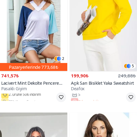
2
5
Pazaryerlerinde
773,68₺
741,57₺
199,90₺
249,88₺
Lacivert Mint Dekolte Pencere
Açık Sarı Bisiklet Yaka Sweatshirt
Pasaklı Giyim
Deafox
Detaylı Kısa Kollu Beyaz T-shirt
75₺ Kupon Fırsatı
Tükenmek Üzere