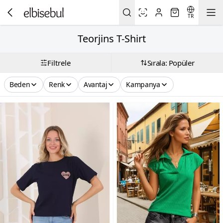
TR
Teorjins T-Shirt
Filtrele
Sırala: Popüler
Beden
Renk
Avantaj
Kampanya