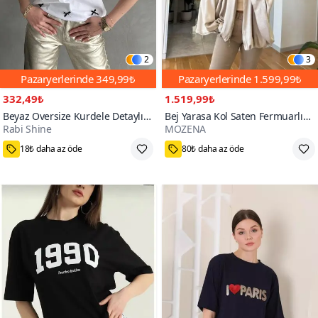
2
3
Pazaryerlerinde
349,99₺
Pazaryerlerinde
1.599,99₺
332,49₺
1.519,99₺
Beyaz Oversize Kurdele Detaylı
Bej Yarasa Kol Saten Fermuarlı
Rabi Shine
MOZENA
Tshirt
Bomber Ceket
100+
18₺ daha az öde
80₺ daha az öde