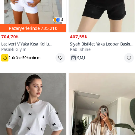
4
Pazaryerlerinde
735,21₺
704,70₺
407,55₺
Lacivert V Yaka Kısa Kollu
Siyah Bisiklet Yaka Leopar Baskılı
Pasaklı Giyim
Rabi Shine
Terletmez Tişört / Bluz
Tişört
75₺ Kupon Fırsatı
S,M,L
200+