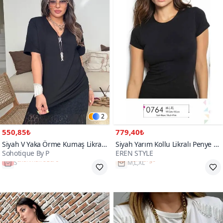
2
550,85₺
779,40₺
Siyah V Yaka Örme Kumaş Likralı
Siyah Yarım Kollu Likralı Penye T-
Sohotique By P
EREN STYLE
Tshirt
Shirt
Tükenmek Üzere
Hızlı Kargo