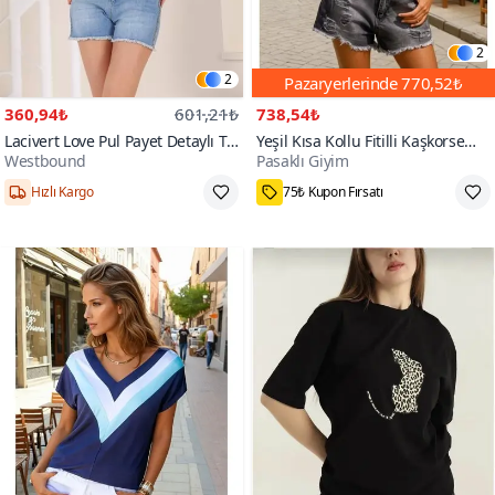
2
2
Pazaryerlerinde
770,52₺
360,94₺
601,21₺
738,54₺
Lacivert Love Pul Payet Detaylı T-
Yeşil Kısa Kollu Fitilli Kaşkorse
Westbound
Pasaklı Giyim
shirt
Viskon Pamuk Polo Yaka T-Shirt
S,M,L,XXL,XL
32₺ daha az öde