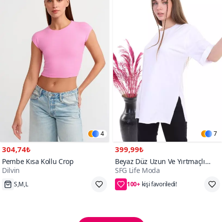
4
7
304,74₺
399,99₺
Pembe Kısa Kollu Crop
Beyaz Düz Uzun Ve Yırtmaçlı
Dilvin
SFG Life Moda
Duble Kol Önü Baskısız T-shirt
100+
Tunik
Hızlı Kargo
2. ürüne 50₺ indirim