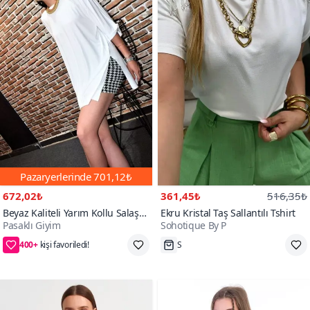
Pazaryerlerinde
701,12₺
672,02₺
361,45₺
516,35₺
Beyaz Kaliteli Yarım Kollu Salaş
Ekru Kristal Taş Sallantılı Tshirt
Pasaklı Giyim
Sohotique By P
Bol Oversize Uzun Tunik T-shirt
400+
2. ürüne 50₺ indirim
Tükenmek Üzere