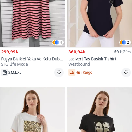
4
2
299,99₺
360,94₺
601,21₺
Fuşya Bisiklet Yaka Ve Kolu Duble
Lacivert Taş Baskılı T-shirt
SFG Life Moda
Westbound
Kol Eteği Yırtmaçlı Çizgili T-hsirt
Tunik
S,M,L,XL
Hızlı Kargo