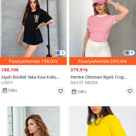
2
5
Pazaryerlerinde
198,00₺
Pazaryerlerinde
399,90₺
188,10₺
379,91₺
Siyah Bisiklet Yaka Kısa Kollu
Pembe Ottoman Biyeli Crop
LOISY
İLKCET MODA
Oversize Tshirt
Tshirt
S,M,L
S,M,L