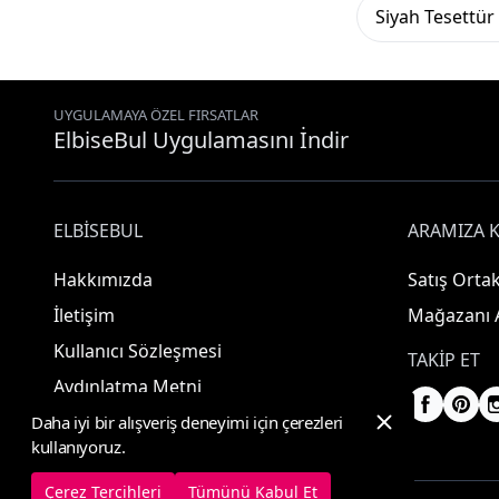
Siyah Tesettü
UYGULAMAYA ÖZEL FIRSATLAR
ElbiseBul Uygulamasını İndir
ELBISEBUL
ARAMIZA K
Hakkımızda
Satış Ortak
İletişim
Mağazanı 
Kullanıcı Sözleşmesi
TAKIP ET
Aydınlatma Metni
Daha iyi bir alışveriş deneyimi için çerezleri
kullanıyoruz.
Çerez Tercihleri
Tümünü Kabul Et