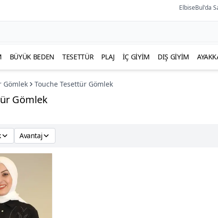
ElbiseBul'da S
M
BÜYÜK BEDEN
TESETTÜR
PLAJ
İÇ GIYIM
DIŞ GIYIM
AYAKK
r Gömlek
Touche Tesettür Gömlek
tür Gömlek
k
Avantaj