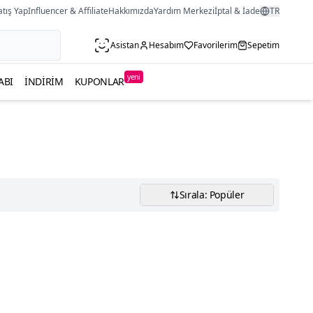
atış Yap
Influencer & Affiliate
Hakkımızda
Yardım Merkezi
İptal & İade
TR
Asistan
Hesabım
Favorilerim
Sepetim
yeni
ABI
İNDIRIM
KUPONLAR
Sırala: Popüler