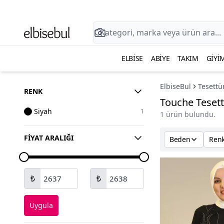
ELBISE
ABIYE
TAKIM
GIYI
ElbiseBul
Tesettü
RENK
Touche Teset
Siyah
1
1 ürün bulundu.
FIYAT ARALIĞI
Beden
Ren
₺
₺
Uygula