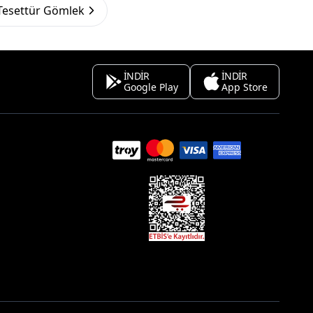
Tesettür Gömlek
İNDİR
İNDİR
Google Play
App Store