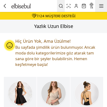
DAIMA HESAPLI ALIŞVERIŞ
KOŞULSUZ & KOLAY İADE
TR
7/24 MÜŞTERI DESTEĞI
DAIMA HESAPLI ALIŞVERIŞ
Yazlık Uzun Elbise
Hiç Ürün Yok, Ama Üzülme!
Bu sayfada şimdilik ürün bulunmuyor. Ancak
moda dolu kategorilerimize göz atarak tam
sana göre bir şeyler bulabilirsin. Hemen
keşfetmeye başla!