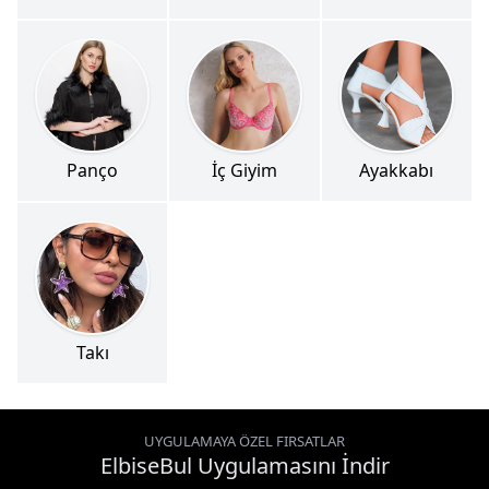
Panço
İç Giyim
Ayakkabı
Takı
UYGULAMAYA ÖZEL FIRSATLAR
ElbiseBul Uygulamasını İndir