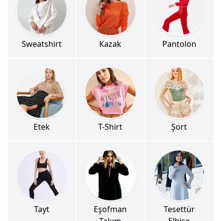
Sweatshirt
Kazak
Pantolon
Etek
T-Shirt
Şort
Tayt
Eşofman
Tesettür
Takım
Elbise