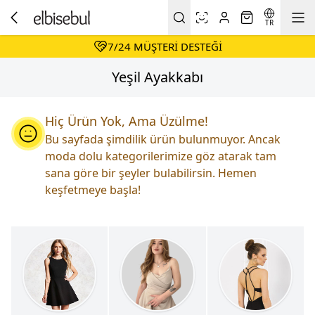
DAIMA HESAPLI ALIŞVERIŞ
KOŞULSUZ & KOLAY İADE
TR
7/24 MÜŞTERI DESTEĞI
DAIMA HESAPLI ALIŞVERIŞ
Yeşil Ayakkabı
Hiç Ürün Yok, Ama Üzülme!
Bu sayfada şimdilik ürün bulunmuyor. Ancak
moda dolu kategorilerimize göz atarak tam
sana göre bir şeyler bulabilirsin. Hemen
keşfetmeye başla!