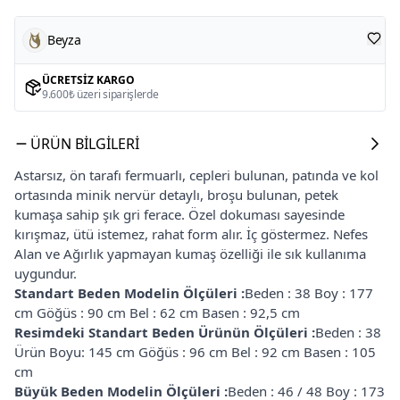
Beyza
ÜCRETSIZ KARGO
9.600₺ üzeri siparişlerde
ÜRÜN BILGILERI
Astarsız, ön tarafı fermuarlı, cepleri bulunan, patında ve kol
ortasında minik nervür detaylı, broşu bulunan, petek
kumaşa sahip şık gri ferace. Özel dokuması sayesinde
kırışmaz, ütü istemez, rahat form alır. İç göstermez. Nefes
Alan ve Ağırlık yapmayan kumaş özelliği ile sık kullanıma
uygundur.
Standart Beden Modelin Ölçüleri :
Beden : 38 Boy : 177
cm Göğüs : 90 cm Bel : 62 cm Basen : 92,5 cm
Resimdeki Standart Beden Ürünün Ölçüleri :
Beden : 38
Ürün Boyu: 145 cm Göğüs : 96 cm Bel : 92 cm Basen : 105
cm
Büyük Beden Modelin Ölçüleri :
Beden : 46 / 48 Boy : 173