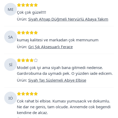
ME
Çok çok güzel!!!!
Ürün
:
Siyah Ahşap Düğmeli Nervürlü Abaya Takım
SA
kumaş kalitesi ve markadan çok memnunum
Ürün
:
Gri Şık Aksesuarlı Ferace
Sİ
Model çok iyi ama siyah bana gitmedi nedense.
Gardırobuma da uymadı pek. O yüzden iade edicem.
Ürün
:
Siyah Taş Süslemeli Abiye Elbise
IÖ
Cok rahat bi elbise. Kuması yumusacık ve dokumlu.
Ne dar ne genis, tam olcude. Annemde cok begendi
kendine de alcaz.