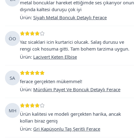
metal boncuklar hareket ettiğimde ses çıkarıyor onun
dışında kaltesi duruşu çok iyi
Ürün
:
Siyah Metal Boncuk Detaylı Ferace
ÖO
Yaz sicaklari icin kurtarici olucak. Salaş durusu ve
rengi cok hosuma gitti. Tam bohem tarzima uygun.
Ürün
:
Lacivert Keten Elbise
SA
ferace gerçekten mükemmel!
Ürün
:
Mürdüm Payet Ve Boncuk Detaylı Ferace
MH
Ürün kalitesi ve modeli gerçekten harika, ancak
kolları biraz geniş
Ürün
:
Gri Kapüşonlu Taş Şeritli Ferace