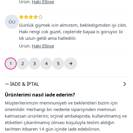
Ürün
:
Haki Elbise
ÖU
Günlük giymek icin almıstım, bekledigimden iyi cıktı.
Haki rengi cok guzel, cepleride bayaa is goruyor. bi
tık uzun geldi ama halledilir.
Ürün
:
Haki Elbise
1
2
3
4
5
İADE & İPTAL
Ürünlerimi nasıl iade ederim?
Müşterilerimizin memnuniyeti ve beklentileri bizim için
önemlidir. Herhangi bir nedenle siparişinden memnun
kalmazsan ürünlerini; orjinal ambalajında, kullanılmamış ve
etiketleri çıkarılmamış olması koşuluyla teslim aldığın
tarihten itibaren 14 gün içinde iade edebilirsin.