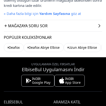
ödemiş olduğun tutar ürünlerin mağazaya iadesinden sonra
kredi kartına iade edilir.
»
Daha fazla bilgi için
Yardım Sayfasına
göz at
MAĞAZAYA SORU SOR
POPÜLER KOLEKSIYONLAR
Deafox
Deafox Abiye Elbise
Uzun Abiye Elbise
UYGULAMAYA ÖZEL FIRSATLAR
ElbiseBul Uygulamasını İndir
İNDİR
İNDİR
Google Play
App Store
ELBISEBUL
ARAMIZA KATIL