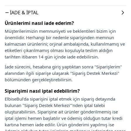
İADE & İPTAL
Ürünlerimi nasıl iade ederim?
Müşterilerimizin memnuniyeti ve beklentileri bizim için
önemlidir. Herhangi bir nedenle siparişinden memnun
kalmazsan ürünlerini; orjinal ambalajında, kullanılmamış ve
etiketleri çıkarılmamış olması koşuluyla teslim aldığın
tarihten itibaren 14 gün içinde iade edebilirsin.
İade sürecini, hesabına giriş yaptıktan sonra "Siparişlerim"
alanından ilgili siparişe ulaşarak "Sipariş Destek Merkezi"
bölümünden gerçekleştirebilirsin.
Siparişimi nasıl iptal edebilirim?
ElbiseBul'da siparişini iptal etmek için sipariş detayında
bulunan "Sipariş Destek Merkezi"'nden iptal talebi
oluşturabilirsin. Siparişine ait ürünler gönderilmemiş ise
iptal işlemi hemen başlatılır ve ödemiş olduğun tutar kredi
kartına hemen iade edilir. Ürün gönderimi yapılmış ise
ödemiş olduğun tutar ürünlerin mağazaya iadesinden sonra