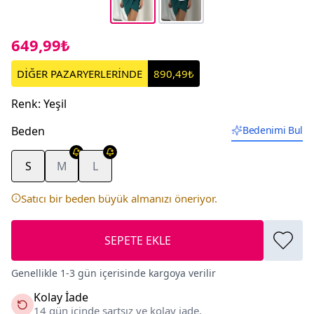
649,99₺
DİĞER PAZARYERLERİNDE
890,49₺
Renk
:
Yeşil
Beden
Bedenimi Bul
S
M
L
Satıcı bir beden büyük almanızı öneriyor.
SEPETE EKLE
Genellikle 1-3 gün içerisinde kargoya verilir
Kolay İade
14 gün içinde şartsız ve kolay iade.