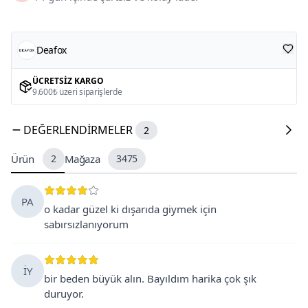
Deafox
ÜCRETSIZ KARGO
9.600₺ üzeri siparişlerde
DEĞERLENDIRMELER
2
Ürün
2
Mağaza
3475
PA
o kadar güzel ki dışarıda giymek için
sabırsızlanıyorum
İY
bir beden büyük alın. Bayıldım harika çok şık
duruyor.