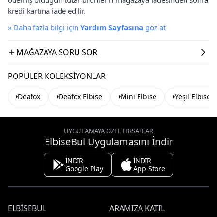
kredi kartına iade edilir.
»
Daha fazla bilgi için
Yardım Sayfasına
göz at
MAĞAZAYA SORU SOR
POPÜLER KOLEKSIYONLAR
Deafox
Deafox Elbise
Mini Elbise
Yeşil Elbise
UYGULAMAYA ÖZEL FIRSATLAR
ElbiseBul Uygulamasını İndir
İNDİR
İNDİR
Google Play
App Store
ELBISEBUL
ARAMIZA KATIL