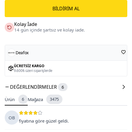
BILDIRIM AL
Kolay İade
14 gün içinde şartsız ve kolay iade.
Deafox
ÜCRETSIZ KARGO
9.600₺ üzeri siparişlerde
DEĞERLENDIRMELER
6
Ürün
6
Mağaza
3475
OB
fiyatına göre güzel geldi.