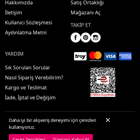
Hakkımızda
Satış Ortaklığı
İletişim
Mağazanı Aç
Kullanıcı Sözleşmesi
TAKIP ET
Aydınlatma Metni
YARDIM
Sık Sorulan Sorular
Nasıl Sipariş Verebilirim?
Kargo ve Teslimat
İade, İptal ve Değişim
Daha iyi bir alışveriş deneyimi için çerezleri
© 2025 ElbiseBul -
Her Hakkı Saklıdır
kullanıyoruz.
Çerez Tercihleri
Çerez Politikası
Çerez Tercihleri
Tümünü Kabul Et