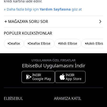
kredi kartına iade edilir.
»
Daha fazla bilgi için
Yardım Sayfasına
göz at
MAĞAZAYA SORU SOR
POPÜLER KOLEKSIYONLAR
Deafox
Deafox Elbise
Midi Elbise
Askılı Elbise
UYGULAMAYA ÖZEL FIRSATLAR
ElbiseBul Uygulamasını İndir
İNDİR
İNDİR
Google Play
App Store
ELBISEBUL
ARAMIZA KATIL