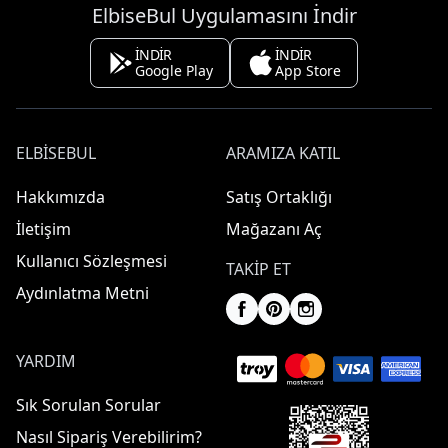
ElbiseBul Uygulamasını İndir
İNDİR
İNDİR
Google Play
App Store
ELBISEBUL
ARAMIZA KATIL
Hakkımızda
Satış Ortaklığı
İletişim
Mağazanı Aç
Kullanıcı Sözleşmesi
TAKIP ET
Aydınlatma Metni
YARDIM
Sık Sorulan Sorular
Nasıl Sipariş Verebilirim?