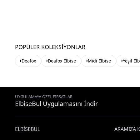
POPÜLER KOLEKSIYONLAR
Deafox
Deafox Elbise
Midi Elbise
Yeşil El
UYGULAMAYA ÖZEL FIRSATLAR
ElbiseBul Uygulamasını İndir
ELBISEBUL
ARAMIZA K