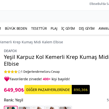
ElbiseBul'da S
M
BÜYÜK BEDEN
TESETTÜR
PLAJ
İÇ GIYIM
DIŞ GIYIM
AYAKK
 Kemerli Krep Kumaş Midi Kalem Elbise
DEAFOX
Yeşil Karpuz Kol Kemerli Krep Kumaş Mid
Elbise
1 Değerlendirme
Soru Cevap
Favorilerde zirvede!
400+
kişi bayıldı!
649,90₺
DİĞER PAZARYERLERİNDE
890,36₺
Renk
:
Yeşil
5