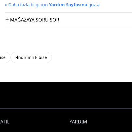
»
Daha fazla bilgi için
Yardım Sayfasına
göz at
MAĞAZAYA SORU SOR
bise
İndirimli Elbise
ATIL
YARDIM