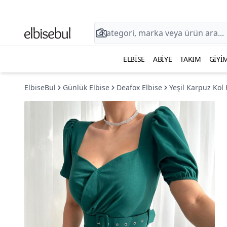
ELBISE
ABIYE
TAKIM
GIYI
ElbiseBul
Günlük Elbise
Deafox Elbise
Yeşil Karpuz Kol