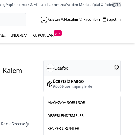
atış Yap
Influencer & Affiliate
Hakkımızda
Yardım Merkezi
İptal & İade
TR
Asistan
Hesabım
Favorilerim
Sepetim
yeni
ABI
İNDIRIM
KUPONLAR
Deafox
i Kalem
ÜCRETSIZ KARGO
9.600₺ üzeri siparişlerde
MAĞAZAYA SORU SOR
DEĞERLENDIRMELER
 Renk Seçeneği
BENZER ÜRÜNLER