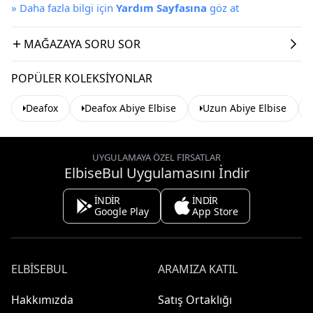
»
Daha fazla bilgi için
Yardım Sayfasına
göz at
MAĞAZAYA SORU SOR
POPÜLER KOLEKSIYONLAR
Deafox
Deafox Abiye Elbise
Uzun Abiye Elbise
UYGULAMAYA ÖZEL FIRSATLAR
ElbiseBul Uygulamasını İndir
İNDİR
İNDİR
Google Play
App Store
ELBISEBUL
ARAMIZA KATIL
Hakkımızda
Satış Ortaklığı