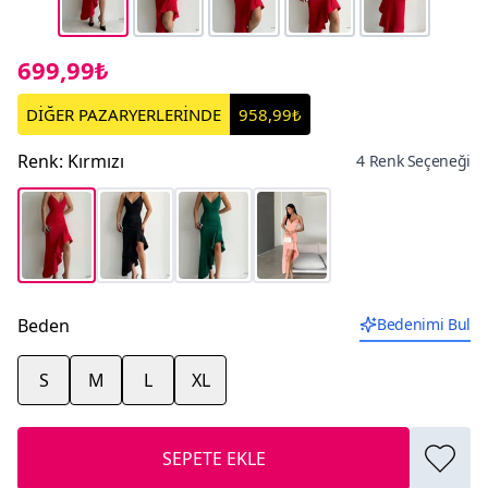
699,99₺
DİĞER PAZARYERLERİNDE
958,99₺
Renk
:
Kırmızı
4 Renk Seçeneği
Beden
Bedenimi Bul
S
M
L
XL
SEPETE EKLE