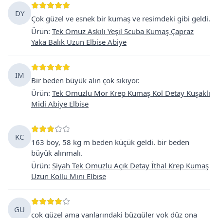
DY
Çok güzel ve esnek bir kumaş ve resimdeki gibi geldi.
Ürün
:
Tek Omuz Askılı Yeşil Scuba Kumaş Çapraz
Yaka Balık Uzun Elbise Abiye
IM
Bir beden büyük alın çok sıkıyor.
Ürün
:
Tek Omuzlu Mor Krep Kumaş Kol Detay Kuşaklı
Midi Abiye Elbise
KC
163 boy, 58 kg m beden küçük geldi. bir beden
büyük alınmalı.
Ürün
:
Siyah Tek Omuzlu Açık Detay İthal Krep Kumaş
Uzun Kollu Mini Elbise
GU
çok güzel ama yanlarındaki büzgüler yok düz ona