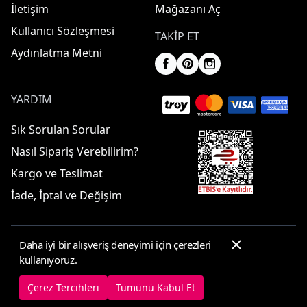
İletişim
Mağazanı Aç
Kullanıcı Sözleşmesi
TAKIP ET
Aydınlatma Metni
YARDIM
Sık Sorulan Sorular
Nasıl Sipariş Verebilirim?
Kargo ve Teslimat
İade, İptal ve Değişim
Daha iyi bir alışveriş deneyimi için çerezleri
© 2025 ElbiseBul -
Her Hakkı Saklıdır
kullanıyoruz.
Çerez Tercihleri
Çerez Politikası
Çerez Tercihleri
Tümünü Kabul Et