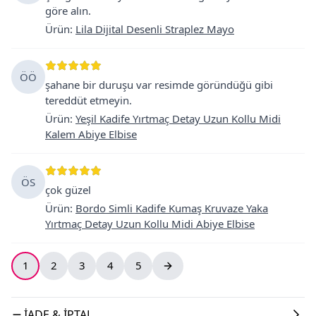
göre alın.
Ürün
:
Lila Dijital Desenli Straplez Mayo
ÖÖ
şahane bir duruşu var resimde göründüğü gibi
tereddüt etmeyin.
Ürün
:
Yeşil Kadife Yırtmaç Detay Uzun Kollu Midi
Kalem Abiye Elbise
ÖS
çok güzel
Ürün
:
Bordo Simli Kadife Kumaş Kruvaze Yaka
Yırtmaç Detay Uzun Kollu Midi Abiye Elbise
1
2
3
4
5
İADE & İPTAL