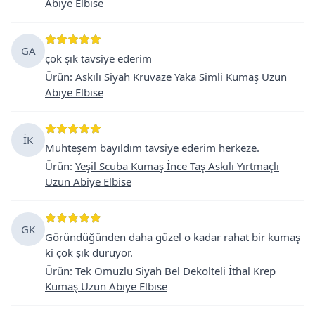
Abiye Elbise
GA
çok şık tavsiye ederim
Ürün
:
Askılı Siyah Kruvaze Yaka Simli Kumaş Uzun
Abiye Elbise
İK
Muhteşem bayıldım tavsiye ederim herkeze.
Ürün
:
Yeşil Scuba Kumaş İnce Taş Askılı Yırtmaçlı
Uzun Abiye Elbise
GK
Göründüğünden daha güzel o kadar rahat bir kumaş
ki çok şık duruyor.
Ürün
:
Tek Omuzlu Siyah Bel Dekolteli İthal Krep
Kumaş Uzun Abiye Elbise