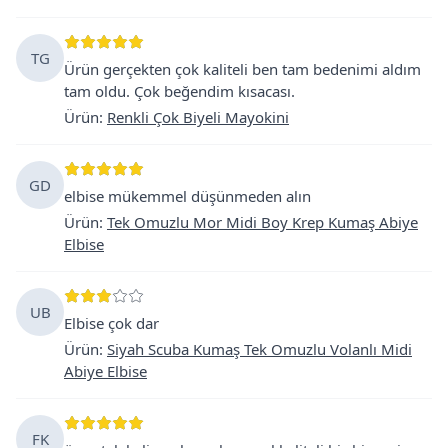
TG
Ürün gerçekten çok kaliteli ben tam bedenimi aldım
tam oldu. Çok beğendim kısacası.
Ürün
:
Renkli Çok Biyeli Mayokini
GD
elbise mükemmel düşünmeden alın
Ürün
:
Tek Omuzlu Mor Midi Boy Krep Kumaş Abiye
Elbise
UB
Elbise çok dar
Ürün
:
Siyah Scuba Kumaş Tek Omuzlu Volanlı Midi
Abiye Elbise
FK