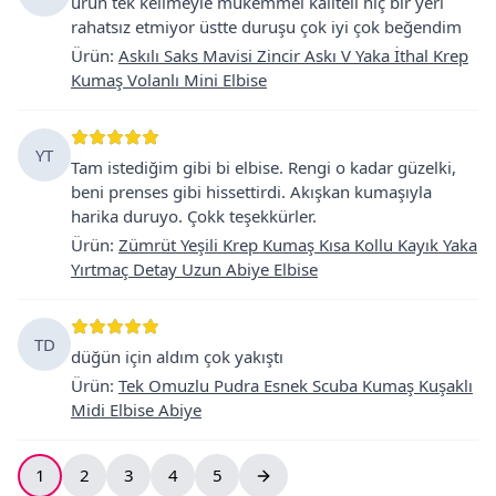
ürun tek kelimeyle mukemmel kaliteli hiç bir yeri
rahatsız etmiyor üstte duruşu çok iyi çok beğendim
Ürün
:
Askılı Saks Mavisi Zincir Askı V Yaka İthal Krep
Kumaş Volanlı Mini Elbise
YT
Tam istediğim gibi bi elbise. Rengi o kadar güzelki,
beni prenses gibi hissettirdi. Akışkan kumaşıyla
harika duruyo. Çokk teşekkürler.
Ürün
:
Zümrüt Yeşili Krep Kumaş Kısa Kollu Kayık Yaka
Yırtmaç Detay Uzun Abiye Elbise
TD
düğün için aldım çok yakıştı
Ürün
:
Tek Omuzlu Pudra Esnek Scuba Kumaş Kuşaklı
Midi Elbise Abiye
1
2
3
4
5