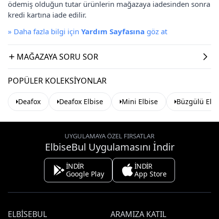
ödemiş olduğun tutar ürünlerin mağazaya iadesinden sonra
kredi kartına iade edilir.
»
Daha fazla bilgi için
Yardım Sayfasına
göz at
MAĞAZAYA SORU SOR
POPÜLER KOLEKSIYONLAR
Deafox
Deafox Elbise
Mini Elbise
Büzgülü Elbi
UYGULAMAYA ÖZEL FIRSATLAR
ElbiseBul Uygulamasını İndir
İNDİR
İNDİR
Google Play
App Store
ELBISEBUL
ARAMIZA KATIL