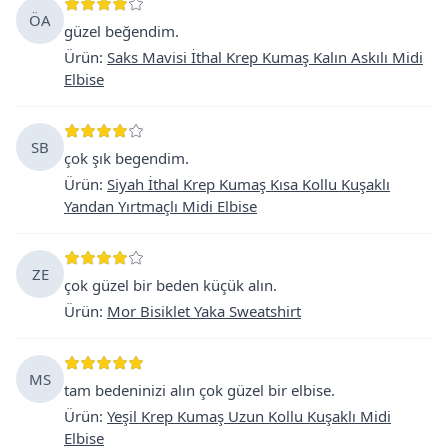
ÖA
güzel beğendim.
Ürün
:
Saks Mavisi İthal Krep Kumaş Kalın Askılı Midi
Elbise
SB
çok şık begendim.
Ürün
:
Siyah İthal Krep Kumaş Kısa Kollu Kuşaklı
Yandan Yırtmaçlı Midi Elbise
ZE
çok güzel bir beden küçük alın.
Ürün
:
Mor Bisiklet Yaka Sweatshirt
MS
tam bedeninizi alın çok güzel bir elbise.
Ürün
:
Yeşil Krep Kumaş Uzun Kollu Kuşaklı Midi
Elbise