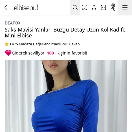
TR
DEAFOX
Saks Mavisi Yanları Büzgü Detay Uzun Kol Kadife
Mini Elbise
3.475 Mağaza Değerlendirmesi
Soru Cevap
Giderek seviliyor!
100+
kişinin favorisi!