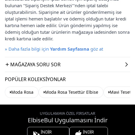
bulunan "Sipariş Destek Merkezi"'nden iptal talebi
oluşturabilirsin. Siparişine ait ürünler gönderilmemiş ise
iptal işlemi hemen başlatılır ve ödemiş olduğun tutar kredi
kartına hemen iade edilir. Ürün gönderimi yapılmış ise
ödemiş olduğun tutar ürünlerin mağazaya iadesinden sonra
kredi kartına iade edilir.
»
Daha fazla bilgi için
Yardım Sayfasına
göz at
MAĞAZAYA SORU SOR
POPÜLER KOLEKSIYONLAR
Moda Rosa
Moda Rosa Tesettür Elbise
Mavi Tesettü
UYGULAMAYA ÖZEL FIRSATLAR
ElbiseBul Uygulamasını İndir
İNDİR
İNDİR