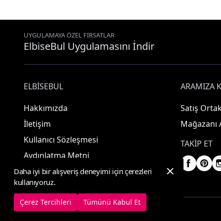
UYGULAMAYA ÖZEL FIRSATLAR
ElbiseBul Uygulamasını İndir
ELBISEBUL
ARAMIZA K
Hakkımızda
Satış Ortak
İletişim
Mağazanı 
Kullanıcı Sözleşmesi
TAKIP ET
Aydınlatma Metni
Daha iyi bir alışveriş deneyimi için çerezleri
kullanıyoruz.
Çerez Tercihleri
Tümünü Kabul Et
© 2025 ElbiseBul -
Her Hakkı Saklıdır