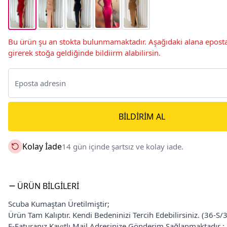
Bu ürün şu an stokta bulunmamaktadır. Aşağıdaki alana eposta
girerek stoğa geldiğinde bildiirm alabilirsin.
BILDIRIM AL
Kolay İade
14 gün içinde şartsız ve kolay iade.
ÜRÜN BILGILERI
Scuba Kumaştan Üretilmiştir;
Ürün Tam Kalıptır. Kendi Bedeninizi Tercih Edebilirsiniz. (36-S
E-Faturanız Kayıtlı Mail Adresinize Gönderim Sağlanmaktadır ;