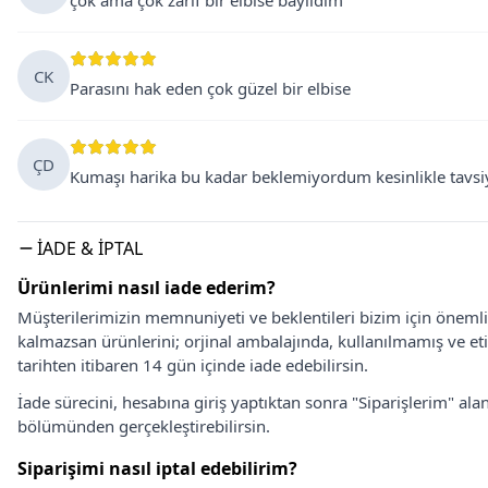
çok ama çok zarif bir elbise bayıldım
CK
Parasını hak eden çok güzel bir elbise
ÇD
Kumaşı harika bu kadar beklemiyordum kesinlikle tavsiy
İADE & İPTAL
Ürünlerimi nasıl iade ederim?
Müşterilerimizin memnuniyeti ve beklentileri bizim için önem
kalmazsan ürünlerini; orjinal ambalajında, kullanılmamış ve eti
tarihten itibaren 14 gün içinde iade edebilirsin.
İade sürecini, hesabına giriş yaptıktan sonra "Siparişlerim" alan
bölümünden gerçekleştirebilirsin.
Siparişimi nasıl iptal edebilirim?