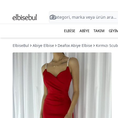
ELBISE
ABIYE
TAKIM
GIYI
ElbiseBul
Abiye Elbise
Deafox Abiye Elbise
Kırmızı Scub