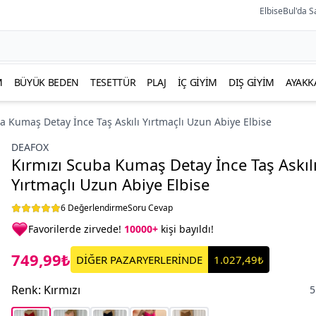
ElbiseBul'da S
M
BÜYÜK BEDEN
TESETTÜR
PLAJ
İÇ GIYIM
DIŞ GIYIM
AYAKK
a Kumaş Detay İnce Taş Askılı Yırtmaçlı Uzun Abiye Elbise
DEAFOX
Kırmızı Scuba Kumaş Detay İnce Taş Askıl
Yırtmaçlı Uzun Abiye Elbise
6 Değerlendirme
Soru Cevap
Favorilerde zirvede!
10000+
kişi bayıldı!
749,99₺
DİĞER PAZARYERLERİNDE
1.027,49₺
Renk
:
Kırmızı
5