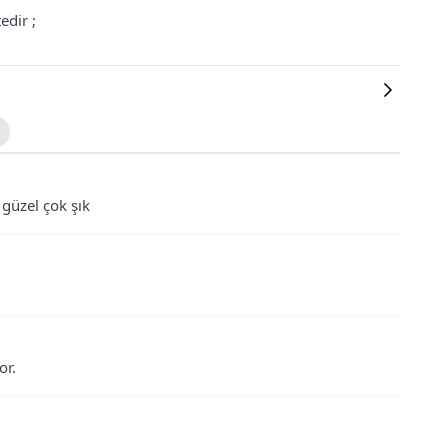
edir ;
üzel çok şık
or.