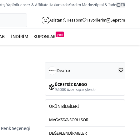
atış Yap
Influencer & Affiliate
Hakkımızda
Yardım Merkezi
İptal & İade
TR
Asistan
Hesabım
Favorilerim
Sepetim
yeni
ABI
İNDIRIM
KUPONLAR
Deafox
ı
ÜCRETSIZ KARGO
9.600₺ üzeri siparişlerde
ÜRÜN BILGILERI
MAĞAZAYA SORU SOR
 Renk Seçeneği
DEĞERLENDIRMELER