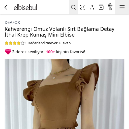
TR
DEAFOX
Kahverengi Omuz Volanlı Sırt Bağlama Detay
İthal Krep Kumaş Mini Elbise
1 Değerlendirme
Soru Cevap
Giderek seviliyor!
100+
kişinin favorisi!