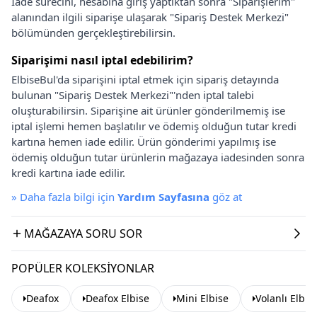
İade sürecini, hesabına giriş yaptıktan sonra "Siparişlerim"
alanından ilgili siparişe ulaşarak "Sipariş Destek Merkezi"
bölümünden gerçekleştirebilirsin.
Siparişimi nasıl iptal edebilirim?
ElbiseBul'da siparişini iptal etmek için sipariş detayında
bulunan "Sipariş Destek Merkezi"'nden iptal talebi
oluşturabilirsin. Siparişine ait ürünler gönderilmemiş ise
iptal işlemi hemen başlatılır ve ödemiş olduğun tutar kredi
kartına hemen iade edilir. Ürün gönderimi yapılmış ise
ödemiş olduğun tutar ürünlerin mağazaya iadesinden sonra
kredi kartına iade edilir.
»
Daha fazla bilgi için
Yardım Sayfasına
göz at
MAĞAZAYA SORU SOR
POPÜLER KOLEKSIYONLAR
Deafox
Deafox Elbise
Mini Elbise
Volanlı Elbis