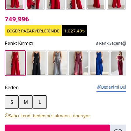
749,99₺
DİĞER PAZARYERLERİNDE
1.027,49₺
Renk
:
Kırmızı
8 Renk Seçeneği
Beden
Bedenimi Bul
S
M
L
Satıcı kendi bedeninizi almanızı öneriyor.