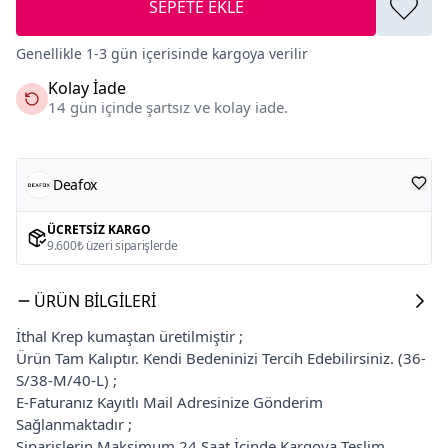
SEPETE EKLE
Genellikle 1-3 gün içerisinde kargoya verilir
Kolay İade
14 gün içinde şartsız ve kolay iade.
Deafox
ÜCRETSIZ KARGO
9.600₺ üzeri siparişlerde
ÜRÜN BILGILERI
İthal Krep kumaştan üretilmiştir ;
Ürün Tam Kalıptır. Kendi Bedeninizi Tercih Edebilirsiniz. (36-
S/38-M/40-L) ;
E-Faturanız Kayıtlı Mail Adresinize Gönderim
Sağlanmaktadır ;
Siparişlerin Maksimum 24 Saat İçinde Kargoya Teslim