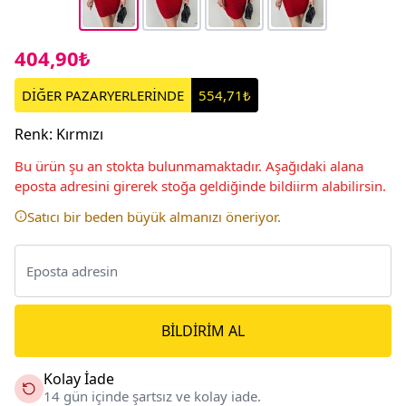
404,90₺
DİĞER PAZARYERLERİNDE
554,71₺
Renk
:
Kırmızı
Bu ürün şu an stokta bulunmamaktadır. Aşağıdaki alana
eposta adresini girerek stoğa geldiğinde bildiirm alabilirsin.
Satıcı bir beden büyük almanızı öneriyor.
BILDIRIM AL
Kolay İade
14 gün içinde şartsız ve kolay iade.