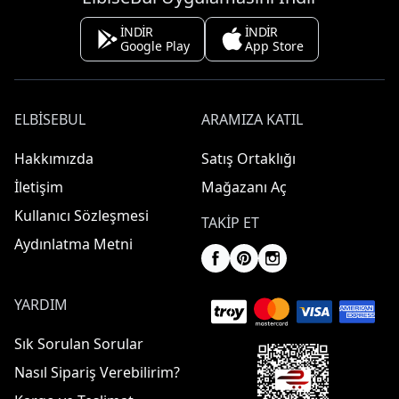
İNDİR
İNDİR
Google Play
App Store
ELBISEBUL
ARAMIZA KATIL
Hakkımızda
Satış Ortaklığı
İletişim
Mağazanı Aç
Kullanıcı Sözleşmesi
TAKIP ET
Aydınlatma Metni
YARDIM
Sık Sorulan Sorular
Nasıl Sipariş Verebilirim?