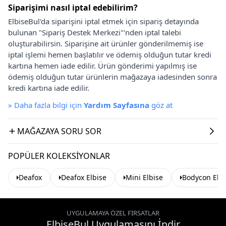
Siparişimi nasıl iptal edebilirim?
ElbiseBul'da siparişini iptal etmek için sipariş detayında
bulunan "Sipariş Destek Merkezi"'nden iptal talebi
oluşturabilirsin. Siparişine ait ürünler gönderilmemiş ise
iptal işlemi hemen başlatılır ve ödemiş olduğun tutar kredi
kartına hemen iade edilir. Ürün gönderimi yapılmış ise
ödemiş olduğun tutar ürünlerin mağazaya iadesinden sonra
kredi kartına iade edilir.
»
Daha fazla bilgi için
Yardım Sayfasına
göz at
MAĞAZAYA SORU SOR
POPÜLER KOLEKSIYONLAR
Deafox
Deafox Elbise
Mini Elbise
Bodycon Elbi
UYGULAMAYA ÖZEL FIRSATLAR
ElbiseBul Uygulamasını İndir