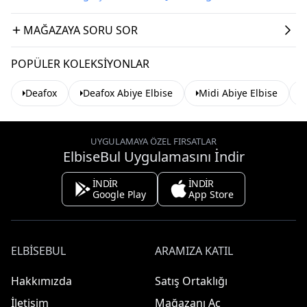
MAĞAZAYA SORU SOR
POPÜLER KOLEKSIYONLAR
Deafox
Deafox Abiye Elbise
Midi Abiye Elbise
UYGULAMAYA ÖZEL FIRSATLAR
ElbiseBul Uygulamasını İndir
İNDİR
İNDİR
Google Play
App Store
ELBISEBUL
ARAMIZA KATIL
Hakkımızda
Satış Ortaklığı
İletişim
Mağazanı Aç