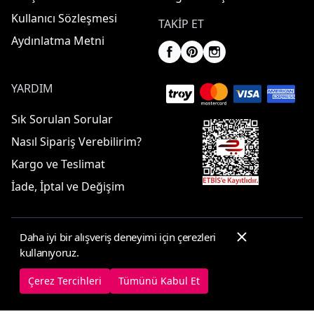
Kullanıcı Sözleşmesi
TAKIP ET
Aydınlatma Metni
YARDIM
Sık Sorulan Sorular
Nasıl Sipariş Verebilirim?
Kargo ve Teslimat
İade, İptal ve Değişim
Daha iyi bir alışveriş deneyimi için çerezleri
© 2025 ElbiseBul -
Her Hakkı Saklıdır
kullanıyoruz.
Çerez Tercihleri
Çerez Politikası
Çerez Tercihleri
Tümünü Kabul Et