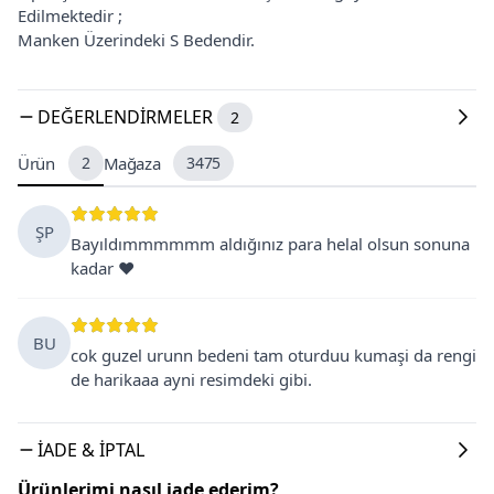
Edilmektedir ;
Manken Üzerindeki S Bedendir.
DEĞERLENDIRMELER
2
Ürün
2
Mağaza
3475
ŞP
Bayıldımmmmmm aldığınız para helal olsun sonuna
kadar ❤️
BU
cok guzel urunn bedeni tam oturduu kumaşi da rengi
de harikaaa ayni resimdeki gibi.
İADE & İPTAL
Ürünlerimi nasıl iade ederim?