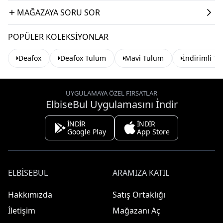
MAĞAZAYA SORU SOR
POPÜLER KOLEKSIYONLAR
Deafox
Deafox Tulum
Mavi Tulum
İndirimli T
UYGULAMAYA ÖZEL FIRSATLAR
ElbiseBul Uygulamasını İndir
İNDİR
İNDİR
Google Play
App Store
ELBISEBUL
ARAMIZA KATIL
Hakkımızda
Satış Ortaklığı
İletişim
Mağazanı Aç