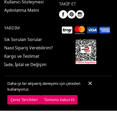
Kullanıcı Sözleşmesi
TAKIP ET
Aydınlatma Metni
YARDIM
Sık Sorulan Sorular
Nasıl Sipariş Verebilirim?
Kargo ve Teslimat
İade, İptal ve Değişim
Daha iyi bir alışveriş deneyimi için çerezleri
© 2025 ElbiseBul -
Her Hakkı Saklıdır
kullanıyoruz.
Çerez Tercihleri
Çerez Politikası
Çerez Tercihleri
Tümünü Kabul Et