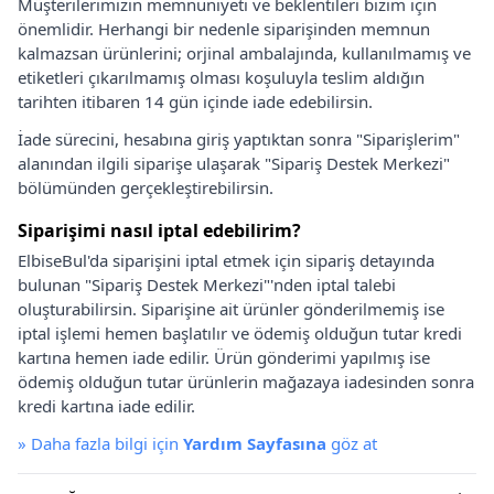
Müşterilerimizin memnuniyeti ve beklentileri bizim için
önemlidir. Herhangi bir nedenle siparişinden memnun
kalmazsan ürünlerini; orjinal ambalajında, kullanılmamış ve
etiketleri çıkarılmamış olması koşuluyla teslim aldığın
tarihten itibaren 14 gün içinde iade edebilirsin.
İade sürecini, hesabına giriş yaptıktan sonra "Siparişlerim"
alanından ilgili siparişe ulaşarak "Sipariş Destek Merkezi"
bölümünden gerçekleştirebilirsin.
Siparişimi nasıl iptal edebilirim?
ElbiseBul'da siparişini iptal etmek için sipariş detayında
bulunan "Sipariş Destek Merkezi"'nden iptal talebi
oluşturabilirsin. Siparişine ait ürünler gönderilmemiş ise
iptal işlemi hemen başlatılır ve ödemiş olduğun tutar kredi
kartına hemen iade edilir. Ürün gönderimi yapılmış ise
ödemiş olduğun tutar ürünlerin mağazaya iadesinden sonra
kredi kartına iade edilir.
»
Daha fazla bilgi için
Yardım Sayfasına
göz at