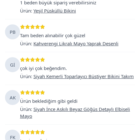
1 beden büyük sipariş verebilirsiniz
Ürün
:
Yeşil Püsküllü Bikini
PB
Tam beden alınabilir çok güzel
Ürün
:
Kahverengi Likralı Mayo Yaprak Desenli
Gİ
çok iyi çok beğendim.
Ürün
:
Siyah Kemerli Toparlayıcı Büstiyer Bikini Takım
AK
Ürün beklediğim gibi geldi
Ürün
:
Siyah İnce Askılı Beyaz Göğüs Detaylı Elbiseli
Mayo
FK