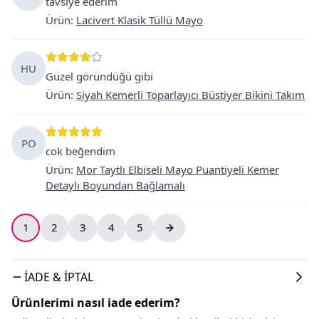
tavsiye ederim
Ürün
:
Lacivert Klasik Tüllü Mayo
HU
Güzel göründüğü gibi
Ürün
:
Siyah Kemerli Toparlayıcı Büstiyer Bikini Takım
PO
cok beğendim
Ürün
:
Mor Taytlı Elbiseli Mayo Puantiyeli Kemer
Detaylı Boyundan Bağlamalı
1
2
3
4
5
İADE & İPTAL
Ürünlerimi nasıl iade ederim?