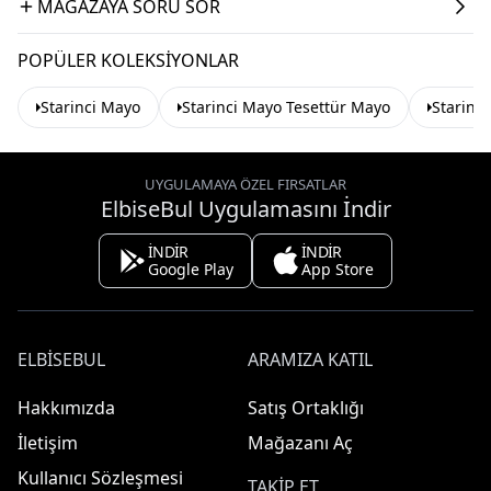
MAĞAZAYA SORU SOR
POPÜLER KOLEKSIYONLAR
Starinci Mayo
Starinci Mayo Tesettür Mayo
Starinc
UYGULAMAYA ÖZEL FIRSATLAR
ElbiseBul Uygulamasını İndir
İNDİR
İNDİR
Google Play
App Store
ELBISEBUL
ARAMIZA KATIL
Hakkımızda
Satış Ortaklığı
İletişim
Mağazanı Aç
Kullanıcı Sözleşmesi
TAKIP ET