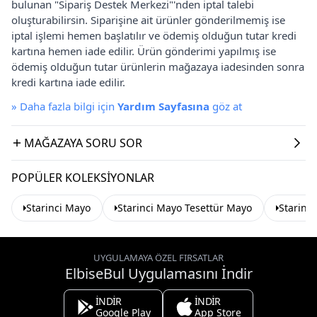
bulunan "Sipariş Destek Merkezi"'nden iptal talebi
oluşturabilirsin. Siparişine ait ürünler gönderilmemiş ise
iptal işlemi hemen başlatılır ve ödemiş olduğun tutar kredi
kartına hemen iade edilir. Ürün gönderimi yapılmış ise
ödemiş olduğun tutar ürünlerin mağazaya iadesinden sonra
kredi kartına iade edilir.
»
Daha fazla bilgi için
Yardım Sayfasına
göz at
MAĞAZAYA SORU SOR
POPÜLER KOLEKSIYONLAR
Starinci Mayo
Starinci Mayo Tesettür Mayo
Starinc
UYGULAMAYA ÖZEL FIRSATLAR
ElbiseBul Uygulamasını İndir
İNDİR
İNDİR
Google Play
App Store