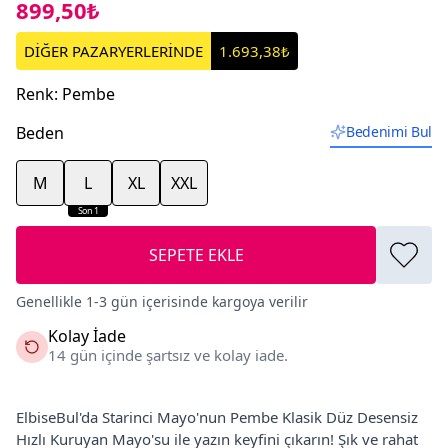
899,50₺
DİĞER PAZARYERLERİNDE
1.693,38₺
Renk
:
Pembe
Beden
Bedenimi Bul
M
L
XL
XXL
Son 1
SEPETE EKLE
Genellikle 1-3 gün içerisinde kargoya verilir
Kolay İade
14 gün içinde şartsız ve kolay iade.
ElbiseBul'da Starinci Mayo'nun Pembe Klasik Düz Desensiz
Hızlı Kuruyan Mayo'su ile yazın keyfini çıkarın! Şık ve rahat