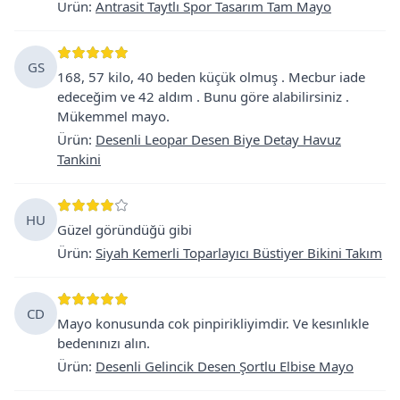
Ürün
:
Antrasit Taytlı Spor Tasarım Tam Mayo
GS
168, 57 kilo, 40 beden küçük olmuş . Mecbur iade
edeceğim ve 42 aldım . Bunu göre alabilirsiniz .
Mükemmel mayo.
Ürün
:
Desenli Leopar Desen Biye Detay Havuz
Tankini
HU
Güzel göründüğü gibi
Ürün
:
Siyah Kemerli Toparlayıcı Büstiyer Bikini Takım
CD
Mayo konusunda cok pinpirikliyimdir. Ve kesınlıkle
bedenınızı alın.
Ürün
:
Desenli Gelincik Desen Şortlu Elbise Mayo