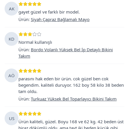
AK
gayet güzel ve farklı bir model.
Ürün
:
Siyah Çapraz Bağlamalı Mayo
KD
Normal kullanışlı
Ürün
:
Bordo Volanlı Yüksek Bel İp Detaylı Bikini
Takım
AÖ
parasını hak eden bir ürün. cok güzel ben cok
begendim. kaliteli duruyor. 162 boy 58 kilo 38 beden
tam oldu.
Ürün
:
Turkuaz Yüksek Bel Toparlayıcı Bikini Takım
US
Ürün kaliteli, güzel. Boyu 168 ve 62 kg. 42 beden üst
biraz dökümlü oldu, ama tayt iki beden küçük gibi.