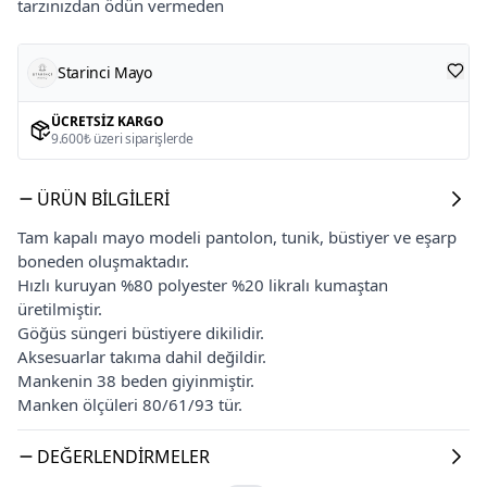
tarzınızdan ödün vermeden
Starinci Mayo
ÜCRETSIZ KARGO
9.600₺ üzeri siparişlerde
ÜRÜN BILGILERI
Tam kapalı mayo modeli pantolon, tunik, büstiyer ve eşarp
boneden oluşmaktadır.
Hızlı kuruyan %80 polyester %20 likralı kumaştan
üretilmiştir.
Göğüs süngeri büstiyere dikilidir.
Aksesuarlar takıma dahil değildir.
Mankenin 38 beden giyinmiştir.
Manken ölçüleri 80/61/93 tür.
DEĞERLENDIRMELER