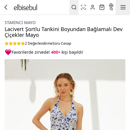
TR
STARINCI MAYO
Lacivert Şortlu Tankini Boyundan Bağlamalı Dev
Çiçekler Mayo
2 Değerlendirme
Soru Cevap
Favorilerde zirvede!
400+
kişi bayıldı!