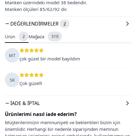
Manken üzerindeki model 38 bedendir.
Manken ölçüleri 85/62/92 dir.
DEĞERLENDIRMELER
2
Ürün
2
Mağaza
310
MT
çok güzel bir model bayildim
SK
Çok güzelll
İADE & İPTAL
Ürünlerimi nasıl iade ederim?
Müşterilerimizin memnuniyeti ve beklentileri bizim için
önemlidir. Herhangi bir nedenle siparişinden memnun
kalmazsan ürünlerini; orjinal ambalajında, kullanılmamış ve