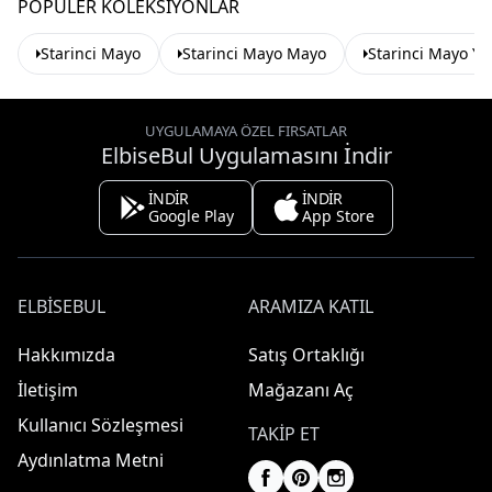
POPÜLER KOLEKSIYONLAR
Starinci Mayo
Starinci Mayo Mayo
Starinci Mayo Y
UYGULAMAYA ÖZEL FIRSATLAR
ElbiseBul Uygulamasını İndir
İNDİR
İNDİR
Google Play
App Store
ELBISEBUL
ARAMIZA KATIL
Hakkımızda
Satış Ortaklığı
İletişim
Mağazanı Aç
Kullanıcı Sözleşmesi
TAKIP ET
Aydınlatma Metni