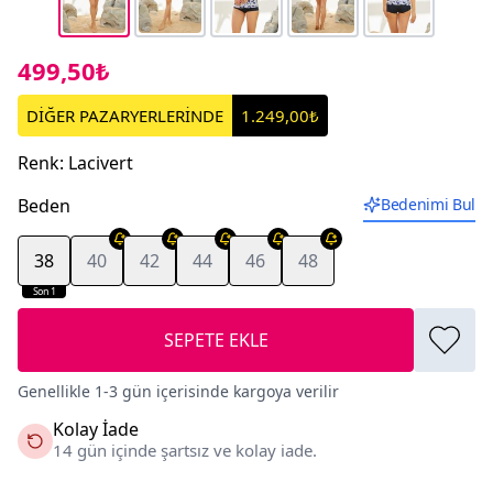
499,50₺
DİĞER PAZARYERLERİNDE
1.249,00₺
Renk
:
Lacivert
Beden
Bedenimi Bul
38
40
42
44
46
48
Son 1
SEPETE EKLE
Genellikle 1-3 gün içerisinde kargoya verilir
Kolay İade
14 gün içinde şartsız ve kolay iade.