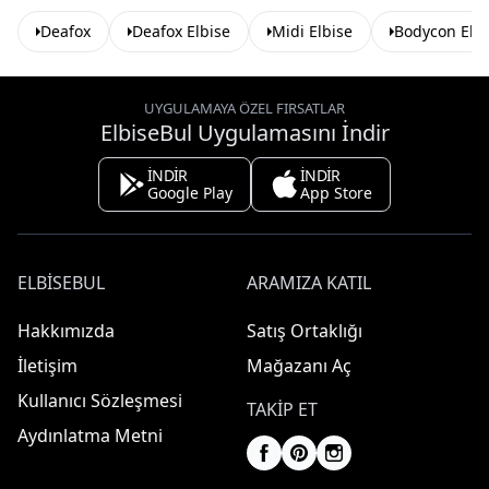
Deafox
Deafox Elbise
Midi Elbise
Bodycon Elbi
UYGULAMAYA ÖZEL FIRSATLAR
ElbiseBul Uygulamasını İndir
İNDİR
İNDİR
Google Play
App Store
ELBISEBUL
ARAMIZA KATIL
Hakkımızda
Satış Ortaklığı
İletişim
Mağazanı Aç
Kullanıcı Sözleşmesi
TAKIP ET
Aydınlatma Metni