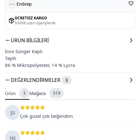
Endeep
ÜCRETSIZ KARGO
9.600₺ üzeri siparişlerde
ÜRÜN BILGILERI
İnce Sünger Kaplı
Taytlı
86 % Mikropolyester, 14 % Lycra
DEĞERLENDIRMELER
3
Ürün
3
Mağaza
319
ŞS
Çok güzel çok beğendim
NS