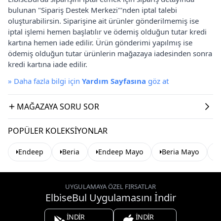
bulunan "Sipariş Destek Merkezi"'nden iptal talebi
oluşturabilirsin. Siparişine ait ürünler gönderilmemiş ise
iptal işlemi hemen başlatılır ve ödemiş olduğun tutar kredi
kartına hemen iade edilir. Ürün gönderimi yapılmış ise
ödemiş olduğun tutar ürünlerin mağazaya iadesinden sonra
kredi kartına iade edilir.
»
Daha fazla bilgi için
Yardım Sayfasına
göz at
MAĞAZAYA SORU SOR
POPÜLER KOLEKSIYONLAR
Endeep
Beria
Endeep Mayo
Beria Mayo
UYGULAMAYA ÖZEL FIRSATLAR
ElbiseBul Uygulamasını İndir
İNDİR
İNDİR