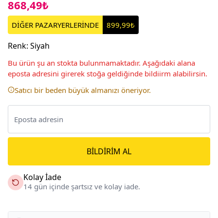
868,49₺
DİĞER PAZARYERLERİNDE
899,99₺
Renk
:
Siyah
Bu ürün şu an stokta bulunmamaktadır. Aşağıdaki alana
eposta adresini girerek stoğa geldiğinde bildiirm alabilirsin.
Satıcı bir beden büyük almanızı öneriyor.
BILDIRIM AL
Kolay İade
14 gün içinde şartsız ve kolay iade.