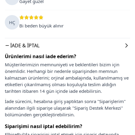
Gayet güzel
HÇ
Bi beden büyük alınır
İADE & İPTAL
Ürünlerimi nasıl iade ederim?
Müşterilerimizin memnuniyeti ve beklentileri bizim için
önemlidir. Herhangi bir nedenle siparişinden memnun
kalmazsan ürünlerini; orjinal ambalajında, kullanılmamış ve
etiketleri çıkarılmamış olması koşuluyla teslim aldığın
tarihten itibaren 14 gün içinde iade edebilirsin.
İade sürecini, hesabına giriş yaptıktan sonra "Siparişlerim"
alanından ilgili siparişe ulaşarak "Sipariş Destek Merkezi"
bölümünden gerçekleştirebilirsin.
Siparişimi nasıl iptal edebilirim?
ElbiseBul'da siparişini iptal etmek için sipariş detayında