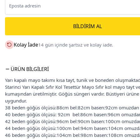
BILDIRIM AL
Kolay İade
14 gün içinde şartsız ve kolay iade.
ÜRÜN BILGILERI
Yarı kapalı mayo takımı kısa tayt, tunik ve boneden oluşmaktad
Starinci Yarı Kapalı Sıfır Kol Tesettür Mayo Sıfır kol mayo tayt 
kumaşından üretilmiştir. Göğüs süngeri vardır. Büstiyeri ürüne
uygundur.
38 beden göğüs ölçüsü:88cm bel:82cm basen:92cm omuzdan
40 beden göğüs ölçüsü: 92cm bel:86cm basen:96cm omuzda
42 beden göğüs ölçüsü:96cm bel:90cm basen:100cm omuzda
44 beden göğüs ölçüsü:100cm bel:94cm basen:104cm omuzd
46 beden göğüs ölçüsü:104cm bel:98cm basen:108cm omuzd