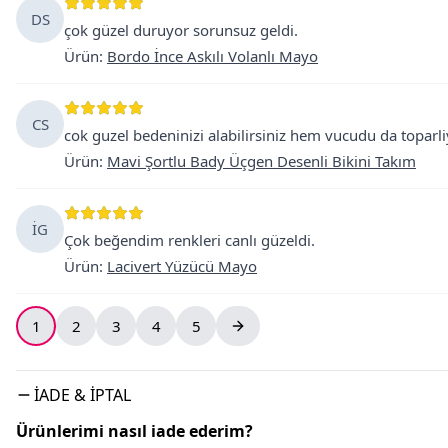
DS
çok güzel duruyor sorunsuz geldi.
Ürün
:
Bordo İnce Askılı Volanlı Mayo
CS
cok guzel bedeninizi alabilirsiniz hem vucudu da toparl
Ürün
:
Mavi Şortlu Bady Üçgen Desenli Bikini Takım
İG
Çok beğendim renkleri canlı güzeldi.
Ürün
:
Lacivert Yüzücü Mayo
1
2
3
4
5
İADE & İPTAL
Ürünlerimi nasıl iade ederim?