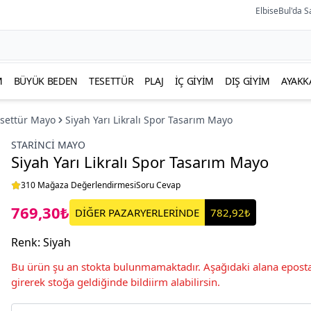
ElbiseBul'da S
M
BÜYÜK BEDEN
TESETTÜR
PLAJ
İÇ GIYIM
DIŞ GIYIM
AYAKK
esettür Mayo
Siyah Yarı Likralı Spor Tasarım Mayo
STARINCI MAYO
Siyah Yarı Likralı Spor Tasarım Mayo
310 Mağaza Değerlendirmesi
Soru Cevap
769,30₺
DİĞER PAZARYERLERİNDE
782,92₺
Renk
:
Siyah
Bu ürün şu an stokta bulunmamaktadır. Aşağıdaki alana eposta
girerek stoğa geldiğinde bildiirm alabilirsin.