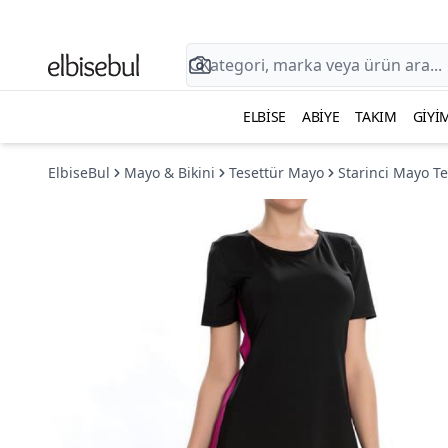
ELBISE
ABIYE
TAKIM
GIYI
ElbiseBul
Mayo & Bikini
Tesettür Mayo
Starinci Mayo T