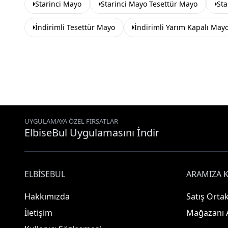
Starinci Mayo
Starinci Mayo Tesettür Mayo
Sta
İndirimli Tesettür Mayo
İndirimli Yarım Kapalı May
UYGULAMAYA ÖZEL FIRSATLAR
ElbiseBul Uygulamasını İndir
ELBISEBUL
ARAMIZA K
Hakkımızda
Satış Ortak
İletişim
Mağazanı 