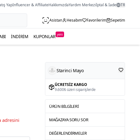
atış Yap
Influencer & Affiliate
Hakkımızda
Yardım Merkezi
İptal & İade
TR
Asistan
Hesabım
Favorilerim
Sepetim
yeni
ABI
İNDIRIM
KUPONLAR
Starinci Mayo
ÜCRETSIZ KARGO
9.600₺ üzeri siparişlerde
ÜRÜN BILGILERI
 adresini
MAĞAZAYA SORU SOR
DEĞERLENDIRMELER