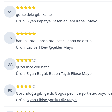
AS
görseldeki gibi kaliteli.
Ürün
:
Siyah Papatya Desenler Tam Kapalı Mayo
TŞ
harika . hızlı kargo hızlı satıcı. daha ne olsun.
Ürün
:
Lacivert Dev Çiçekler Mayo
DA
güzel ince çok hafif
Ürün
:
Siyah Büyük Beden Taytlı Elbise Mayo
FS
Göründüğü gibi geldi. Göğüs pedli ve şort etek boyu ideal
Ürün
:
Siyah Elbise Şortlu Düz Mayo