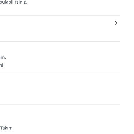
ulabilirsiniz.
cam.
ni
i Takım