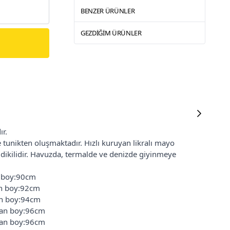
BENZER ÜRÜNLER
GEZDIĞIM ÜRÜNLER
ır.
ve tunikten oluşmaktadır. Hızlı kuruyan likralı mayo
 dikilidir. Havuzda, termalde ve denizde giyinmeye
 boy:90cm
n boy:92cm
n boy:94cm
an boy:96cm
an boy:96cm