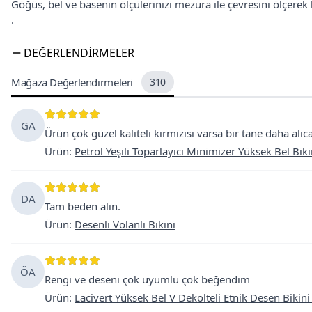
Göğüs, bel ve basenin ölçülerinizi mezura ile çevresini ölçerek b
.
DEĞERLENDIRMELER
Mağaza Değerlendirmeleri
310
GA
Ürün çok güzel kaliteli kırmızısı varsa bir tane daha ali
Ürün
:
Petrol Yeşili Toparlayıcı Minimizer Yüksek Bel Biki
DA
Tam beden alın.
Ürün
:
Desenli Volanlı Bikini
ÖA
Rengi ve deseni çok uyumlu çok beğendim
Ürün
:
Lacivert Yüksek Bel V Dekolteli Etnik Desen Bikin