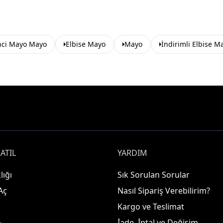
nci Mayo Mayo
Elbise Mayo
Mayo
İndirimli Elbise M
ATIL
YARDIM
lığı
Sık Sorulan Sorular
Aç
Nasıl Sipariş Verebilirim?
Kargo ve Teslimat
İade, İptal ve Değişim