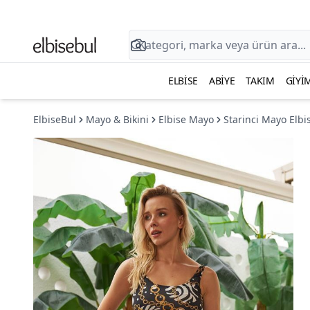
ELBISE
ABIYE
TAKIM
GIYI
ElbiseBul
Mayo & Bikini
Elbise Mayo
Starinci Mayo Elb