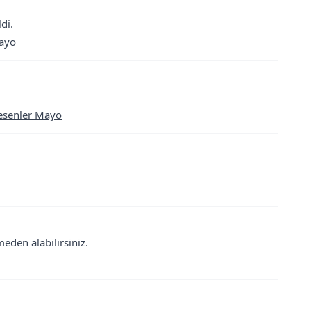
di.
Mayo
Desenler Mayo
eden alabilirsiniz.