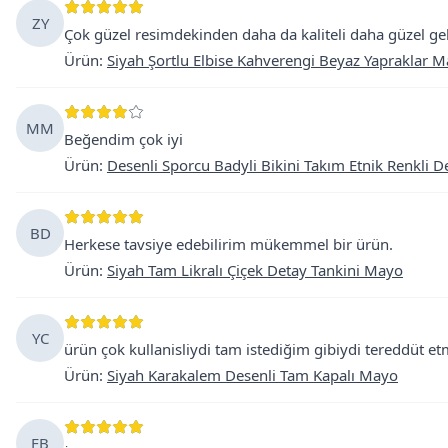
ZY
Çok güzel resimdekinden daha da kaliteli daha güzel gel
Ürün
:
Siyah Şortlu Elbise Kahverengi Beyaz Yapraklar 
MM
Beğendim çok iyi
Ürün
:
Desenli Sporcu Badyli Bikini Takım Etnik Renkli 
BD
Herkese tavsiye edebilirim mükemmel bir ürün.
Ürün
:
Siyah Tam Likralı Çiçek Detay Tankini Mayo
YC
ürün çok kullanisliydi tam istediğim gibiydi tereddüt etm
Ürün
:
Siyah Karakalem Desenli Tam Kapalı Mayo
FB