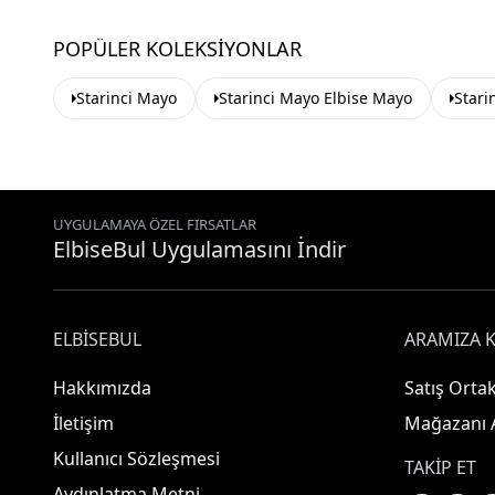
POPÜLER KOLEKSIYONLAR
Starinci Mayo
Starinci Mayo Elbise Mayo
Stari
UYGULAMAYA ÖZEL FIRSATLAR
ElbiseBul Uygulamasını İndir
ELBISEBUL
ARAMIZA K
Hakkımızda
Satış Ortak
İletişim
Mağazanı 
Kullanıcı Sözleşmesi
TAKIP ET
Aydınlatma Metni