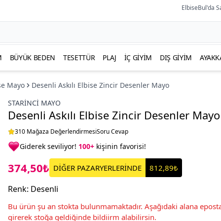
ElbiseBul'da S
M
BÜYÜK BEDEN
TESETTÜR
PLAJ
İÇ GIYIM
DIŞ GIYIM
AYAKK
ise Mayo
Desenli Askılı Elbise Zincir Desenler Mayo
STARINCI MAYO
Desenli Askılı Elbise Zincir Desenler Mayo
310 Mağaza Değerlendirmesi
Soru Cevap
Giderek seviliyor!
100+
kişinin favorisi!
374,50₺
DİĞER PAZARYERLERİNDE
812,89₺
Renk
:
Desenli
Bu ürün şu an stokta bulunmamaktadır. Aşağıdaki alana eposta
girerek stoğa geldiğinde bildiirm alabilirsin.