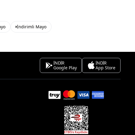
ayo
İndirimli Mayo
İNDİR
İNDİR
Google Play
App Store