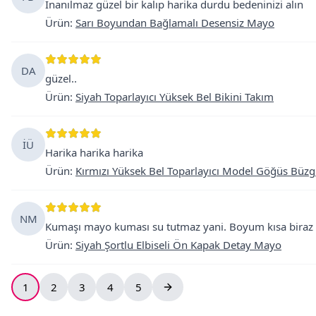
İnanılmaz güzel bir kalıp harika durdu bedeninizi alın
Ürün
:
Sarı Boyundan Bağlamalı Desensiz Mayo
DA
güzel..
Ürün
:
Siyah Toparlayıcı Yüksek Bel Bikini Takım
İÜ
Harika harika harika
Ürün
:
Kırmızı Yüksek Bel Toparlayıcı Model Göğüs Büzg
NM
Kumaşı mayo kuması su tutmaz yani. Boyum kısa biraz 
Ürün
:
Siyah Şortlu Elbiseli Ön Kapak Detay Mayo
1
2
3
4
5