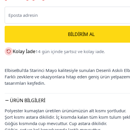
BILDIRIM AL
Kolay İade
14 gün içinde şartsız ve kolay iade.
ElbiseBul'da Starinci Mayo kalitesiyle sunulan Desenli Askılı El
Farklı zevklere ve okazyonlara hitap eden geniş ürün yelpazem
tasarımları keşfedin.
ÜRÜN BILGILERI
Polyester kumaştan üretilen ürünümüzün alt kısmı şortludur.
Şort kısmı astara dikilidir. İç kısımda kalan tüm ksım tulum şekl
Göğüs kısmında cup mevcuttur. Cup astara dikilidir.
Göğüs, sırt ve kol kenarkarında lastik mevcuttur.