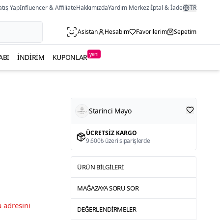
atış Yap
Influencer & Affiliate
Hakkımızda
Yardım Merkezi
İptal & İade
TR
Asistan
Hesabım
Favorilerim
Sepetim
yeni
ABI
İNDIRIM
KUPONLAR
Starinci Mayo
ÜCRETSIZ KARGO
9.600₺ üzeri siparişlerde
ÜRÜN BILGILERI
MAĞAZAYA SORU SOR
 adresini
DEĞERLENDIRMELER