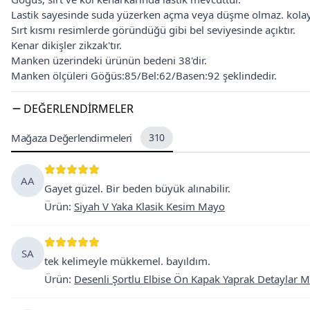
Lastik sayesinde suda yüzerken açma veya düşme olmaz. kola
Sırt kısmı resimlerde göründüğü gibi bel seviyesinde açıktır.
Kenar dikişler zikzak'tır.
Manken üzerindeki ürünün bedeni 38'dir.
Manken ölçüleri Göğüs:85/Bel:62/Basen:92 şeklindedir.
DEĞERLENDIRMELER
Mağaza Değerlendirmeleri
310
AA
Gayet güzel. Bir beden büyük alınabilir.
Ürün
:
Siyah V Yaka Klasik Kesim Mayo
SA
tek kelimeyle mükkemel. bayıldım.
Ürün
:
Desenli Şortlu Elbise Ön Kapak Yaprak Detaylar 