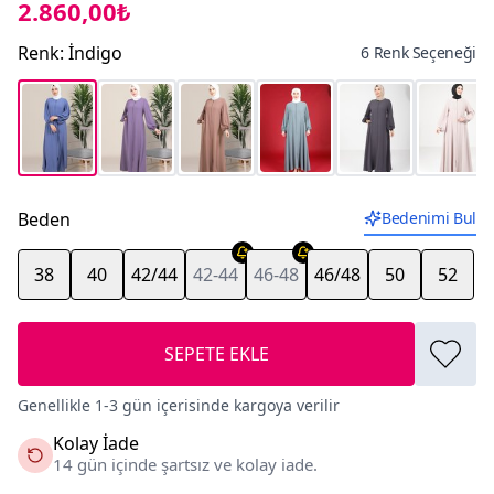
2.860,00₺
Renk
:
İndigo
6 Renk Seçeneği
Beden
Bedenimi Bul
38
40
42/44
42-44
46-48
46/48
50
52
SEPETE EKLE
Genellikle 1-3 gün içerisinde kargoya verilir
Kolay İade
14 gün içinde şartsız ve kolay iade.