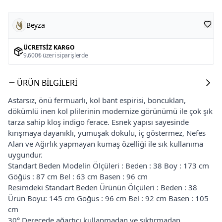
Beyza
ÜCRETSIZ KARGO
9.600₺ üzeri siparişlerde
ÜRÜN BILGILERI
Astarsız, önü fermuarlı, kol bant espirisi, boncukları,
dökümlü inen kol plilerinin modernize görünümü ile çok şık
tarza sahip kloş indigo ferace. Esnek yapısı sayesinde
kırışmaya dayanıklı, yumuşak dokulu, iç göstermez, Nefes
Alan ve Ağırlık yapmayan kumaş özelliği ile sık kullanıma
uygundur.
Standart Beden Modelin Ölçüleri : Beden : 38 Boy : 173 cm
Göğüs : 87 cm Bel : 63 cm Basen : 96 cm
Resimdeki Standart Beden Ürünün Ölçüleri : Beden : 38
Ürün Boyu: 145 cm Göğüs : 96 cm Bel : 92 cm Basen : 105
cm
30° Derecede ağartıcı kullanmadan ve sıktırmadan