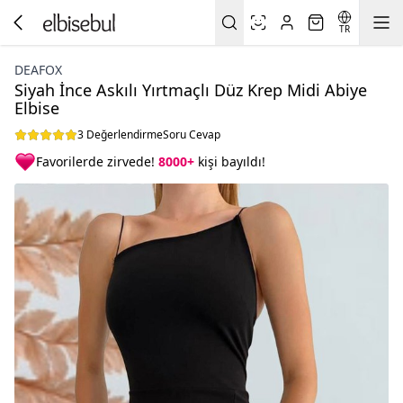
TR
DEAFOX
Siyah İnce Askılı Yırtmaçlı Düz Krep Midi Abiye
Elbise
3 Değerlendirme
Soru Cevap
Favorilerde zirvede!
8000+
kişi bayıldı!