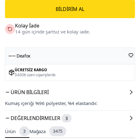
BILDIRIM AL
Kolay İade
14 gün içinde şartsız ve kolay iade.
Deafox
ÜCRETSIZ KARGO
9.600₺ üzeri siparişlerde
ÜRÜN BILGILERI
Kumaş içeriği %96 polyester, %4 elastandır.
DEĞERLENDIRMELER
3
Ürün
3
Mağaza
3475