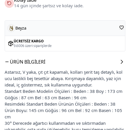
14 gün içinde şartsız ve kolay iade.
Beyza
ÜCRETSIZ KARGO
9.600₺ üzeri siparişlerde
ÜRÜN BILGILERI
Astarsız, V yaka, çıt çıt kapamalı, kolları şerit taş detaylı, kol
ucu lastikli bej tesettür abaya. Kırışmaya dayanıklı, yaz için
ideal, iç göstermez, sık kullanıma uygundur.
Standart Beden Modelin Ölçüleri : Beden : 38 Boy : 173 cm
Göğüs : 87 cm Bel : 63 cm Basen : 96 cm
Resimdeki Standart Beden Ürünün Ölçüleri : Beden : 38
Ürün Boyu: 145 cm Göğüs : 96 cm Bel : 92 cm Basen : 105
cm
30° Derecede ağartıcı kullanmadan ve sıktırmadan
yıkanabilir, orta ısıda ütülenebilir, kuru temizleme yapılabilir.