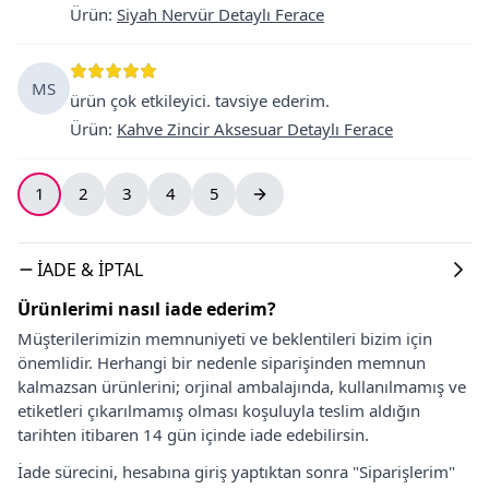
Ürün
:
Siyah Nervür Detaylı Ferace
MS
ürün çok etkileyici. tavsiye ederim.
Ürün
:
Kahve Zincir Aksesuar Detaylı Ferace
1
2
3
4
5
İADE & İPTAL
Ürünlerimi nasıl iade ederim?
Müşterilerimizin memnuniyeti ve beklentileri bizim için
önemlidir. Herhangi bir nedenle siparişinden memnun
kalmazsan ürünlerini; orjinal ambalajında, kullanılmamış ve
etiketleri çıkarılmamış olması koşuluyla teslim aldığın
tarihten itibaren 14 gün içinde iade edebilirsin.
İade sürecini, hesabına giriş yaptıktan sonra "Siparişlerim"