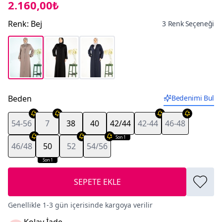
2.160,00₺
Renk
:
Bej
3 Renk Seçeneği
Beden
Bedenimi Bul
54-56
7
38
40
42/44
42-44
46-48
Son 1
Son 1
46/48
50
52
54/56
Son 1
SEPETE EKLE
Genellikle 1-3 gün içerisinde kargoya verilir
Kolay İade