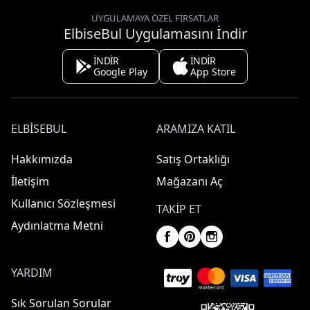
UYGULAMAYA ÖZEL FIRSATLAR
ElbiseBul Uygulamasını İndir
İNDİR
İNDİR
Google Play
App Store
ELBISEBUL
ARAMIZA KATIL
Hakkımızda
Satış Ortaklığı
İletişim
Mağazanı Aç
Kullanıcı Sözleşmesi
TAKIP ET
Aydınlatma Metni
YARDIM
Sık Sorulan Sorular