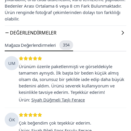
Bedenler Arası Ortalama 6 veya 8 cm Fark Bulunmaktadır.
Ürün renginde fotoğraf çekimlerinden dolayı ton farklılığı
olabilir.
DEĞERLENDIRMELER
Mağaza Değerlendirmeleri
354
UM
Ürünüm özenle paketlenmişti ve görseldekiyle
tamamen aynıydı. İlk başta bir beden küçük almış
olsam da, sorunsuz bir şekilde iade edip daha büyük
bedenini aldım. Ürünü severek kullanıyorum ve
kesinlikle tavsiye ederim. Teşekkür ederim!
Ürün
:
Siyah Düğmeli Taşlı Ferace
ÖK
Çok beğendim çok teşekkür ederim.
Ürün
:
Siyah Pileli Spor Frculu Ferace