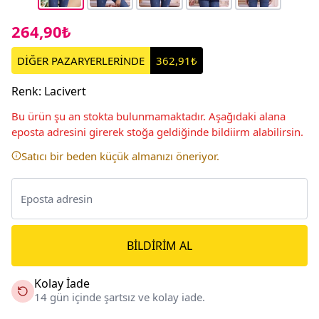
264,90₺
DİĞER PAZARYERLERİNDE
362,91₺
Renk
:
Lacivert
Bu ürün şu an stokta bulunmamaktadır. Aşağıdaki alana
eposta adresini girerek stoğa geldiğinde bildiirm alabilirsin.
Satıcı bir beden küçük almanızı öneriyor.
BILDIRIM AL
Kolay İade
14 gün içinde şartsız ve kolay iade.