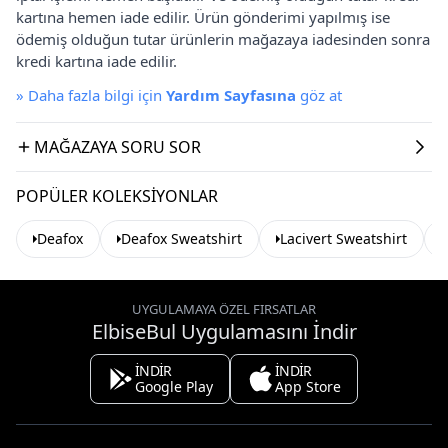
kartına hemen iade edilir. Ürün gönderimi yapılmış ise
ödemiş olduğun tutar ürünlerin mağazaya iadesinden sonra
kredi kartına iade edilir.
»
Daha fazla bilgi için
Yardım Sayfasına
göz at
MAĞAZAYA SORU SOR
POPÜLER KOLEKSIYONLAR
Deafox
Deafox Sweatshirt
Lacivert Sweatshirt
UYGULAMAYA ÖZEL FIRSATLAR
ElbiseBul Uygulamasını İndir
İNDİR
İNDİR
Google Play
App Store