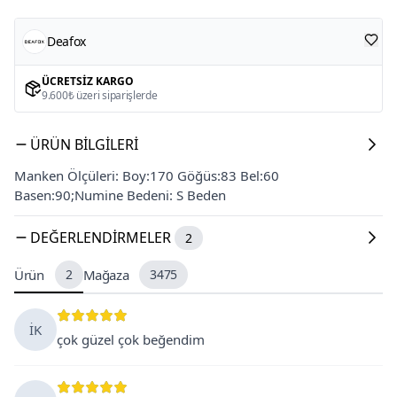
Deafox
ÜCRETSIZ KARGO
9.600₺ üzeri siparişlerde
ÜRÜN BILGILERI
Manken Ölçüleri: Boy:170 Göğüs:83 Bel:60
Basen:90;Numine Bedeni: S Beden
DEĞERLENDIRMELER
2
Ürün
2
Mağaza
3475
İK
çok güzel çok beğendim